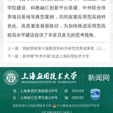
学院建设、科教融汇创新平台搭建、中外联合培
养项目落地等典型案例，共同探索应用型高校特
色化、高质量发展新路径，为加快推进应用型高
校高水平建设提供了丰富且多元的思考视角。
上一篇：我校荣获第十届教育部科学研究优秀成果奖（人文社会科学）
下一篇：新华网“学术中国”走进上海应用技术大学
地
上海奉贤区海泉路100号
邮
201418
址
上海徐汇区漕宝路120号
编
200235
版权所有©上海应用技术大学
沪公网安备31012002003754号
沪ICP备09000134号-1