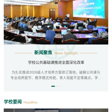
新闻聚焦
新闻聚焦
新闻聚焦
新闻聚焦
新闻聚焦
新闻聚焦
News Spotlight
News Spotlight
News Spotlight
News Spotlight
News Spotlight
News Spotlight
学校公共基础课推进全面深化改革
学校产教研协同育人发展论坛举办
学校公共基础课推进全面深化改革
学校举行“为产育人”教育教学思想大讨论总结大会暨人工智能赋能教育教学与技术创新专项培训班开班仪式
学校召开树立和践行正确政绩观学习教育警示教育会暨全面从严治党大会
学校召开树立和践行正确政绩观学习教育警示教育会暨全面从严治党大会
7月7日下午，上海应用技术大学树立和践行正确政绩观学习
7月7日下午，上海应用技术大学树立和践行正确政绩观学习
7月9日上午，上海应用技术大学“为产育人”教育教学思想大
7月12日，学校举办“产教融合育英才，校企协同创未来”产
为扎实推进2026级人才培养方案修订落地，破解公共课与
为扎实推进2026级人才培养方案修订落地，破解公共课与
教育警示教育会暨全面从严治党大会在奉贤校区召开。校党
专业培养脱节、教学模式传统、育人效能不足等痛点，学校
教研协同育人发展论坛，系统梳理学校产教研协同育人团队
讨论总结大会暨人工智能赋能教育教学与技术创新专项培训
教育警示教育会暨全面从严治党大会在奉贤校区召开。校党
专业培养脱节、教学模式传统、育人效能不足等痛点，学校
委书记郭庆松出席会议并作部署讲话。校党委副书记、纪委
围绕大学外语、数理基础、智能技术等公共基础课程，组织
班开班仪式举行。校党委书记郭庆松出席并讲话，校长汪小
委书记郭庆松出席会议并作部署讲话。校党委副书记、纪委
围绕大学外语、数理基础、智能技术等公共基础课程，组织
阶段性建设成果，部署下一阶段产教融合深化改革重点任
书记、监察专员李健传达上级有关会议精神并通报学校工作
外国语学院、理学院、智能技术学部先后开展集体备课和教
务。校长汪小帆、校党委副书记陈海瑾、副校长吴志军出席
书记、监察专员李健传达上级有关会议精神并通报学校工作
外国语学院、理学院、智能技术学部先后开展集体备课和教
帆主持，校党委副书记陈海瑾作AI赋能教育教学和技术创新
学改革研讨。校长汪小帆、副校长吴志军深入基层教学组...
会议，学校相关职能部门负责人、各产教研协同育人团队...
学改革研讨。校长汪小帆、副校长吴志军深入基层教学组...
情况。会议由校长汪小帆主持。全体校领导，校党委委...
情况。会议由校长汪小帆主持。全体校领导，校党委委...
专项培训开班动员，副校长吴志军作教育教学思想大...
学校要闻
Headline