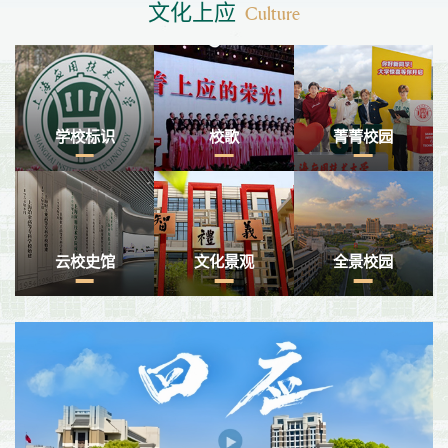
文化上应
Culture
学校标识
校歌
菁菁校园
云校史馆
文化景观
全景校园