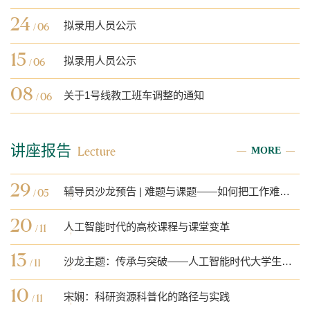
24
拟录用人员公示
/ 06
15
拟录用人员公示
/ 06
08
关于1号线教工班车调整的通知
/ 06
各位教职工：原1号线教工班车6:15黄
兴路发车，经停邯郸路（6:25）后直发
奉贤校区。随着沪奉高速的开通，经试
讲座报告
MORE
Lecture
运行，现1号线教工班车自2026年6月9
日起早上发车调整为邯郸路6:35发车，
经停黄兴路（6:40）后直发奉贤校区，
29
辅导员沙龙预告 | 难题与课题——如何把工作难题转化为科研课题
/ 05
原上车站点不变，因所停站点不允许长
时间停靠，请各位教职工提前候车。原
20
人工智能时代的高校课程与课堂变革
/ 11
下班...
13
沙龙主题：传承与突破——人工智能时代大学生外语核心能力的培养
/ 11
10
宋娴：科研资源科普化的路径与实践
/ 11