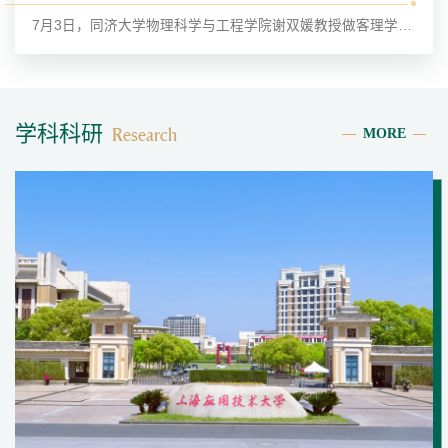
语言是文化的载体，英语不仅是连接世界的工具，更是向全球传递中国声音、展现中国魅力的桥梁。近日，由外国语学院举办的“中国之道·讲好中国故事”英语学科系列赛事开幕式暨2026“品读中国”英语朗诵大赛举行。外国语学院党委书记侯建生，党委学生工作部副部长、学生工作处副处长、美育中心主任李婉，外国语学院副院长迟娟出席开幕式。作为外国语学院落实立德树人根本任务的品牌活动，本次赛事以“用英语讲好中国故事”为导向，...
为纵深推进本科人才培养综合改革，紧扣产业发展与复合型应用人才培育需求，学校分两场专题会议开展2026级本科人才培养方案汇报研讨。校长汪小帆出席并作工作部署，副校长吴志军主持会议。本科生院相关负责人，材料技术学部、化工与能源技术学部、香料香精化妆品学部、智能技术学部、城市建设与生态技术学部、管理学部六大学部负责人、分管教学副主任、系主任、专业责任教授和一线骨干教师参会。2026级本科人才培养方案修订以“...
语言是文化的载体，英语不仅是连接世界的工具，更是向全球传递中国声音、展现中国魅力的桥梁。近日，由外国语学院举办的“中国之道·讲好中国故事”英语学科系列赛事开幕式暨2026“品读中国”英语朗诵大赛举行。外国语学院党委书记侯建生，党委学生工作部副部长、学生工作处副处长、美育中心主任李婉，外国语学院副院长迟娟出席开幕式。作为外国语学院落实立德树人根本任务的品牌活动，本次赛事以“用英语讲好中国故事”为导向，...
为纵深推进本科人才培养综合改革，紧扣产业发展与复合型应用人才培育需求，学校分两场专题会议开展2026级本科人才培养方案汇报研讨。校长汪小帆出席并作工作部署，副校长吴志军主持会议。本科生院相关负责人，材料技术学部、化工与能源技术学部、香料香精化妆品学部、智能技术学部、城市建设与生态技术学部、管理学部六大学部负责人、分管教学副主任、系主任、专业责任教授和一线骨干教师参会。2026级本科人才培养方案修订以“...
7月3日，同济大学物理科学与工程学院谢双媛教授做客理学院“沛霖讲坛”，带来《数字化背景下物理课程和教材建设的探索与实践》专题讲座，为校内公共基础课教师提供数字化转型的实践参考。谢教授剖析了人工智能融入教学后凸显的四大痛点：课程内容同质化、学生独立思考能力弱化、多专业学情差异大和师资负荷紧张。以国家级一流本科课程《医用物理学》为例，分享同济大学的分层分类建设方案：通过“知识图谱+微课视频+仿真动画+智...
为深入推进以人才培养为核心的综合改革，扎实做好2026级本科人才培养方案修订工作，近期，副校长吴志军带队深入各学部（院）开展专题调研。调研围绕学校改革重点任务，依托“主专业+微专业”建设，聚焦培养目标、毕业要求、课程体系、实践教学、项目制课程、学分结构、专业特色凝练等内容，尤其就主专业建设的两项核心要求——知识能力素养图谱全覆盖、AI素养与项目实践双线贯穿培养——进行深入研讨，进一步统一思想、明确路径...
学科科研
MORE
Research