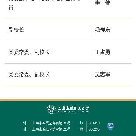
李 健
员
副校长
毛祥东
党委常委、副校长
王占勇
党委常委、副校长
吴志军
地
上海市奉贤区海泉路100号
邮
201418
址
上海市徐汇区漕宝路120号
编
200235