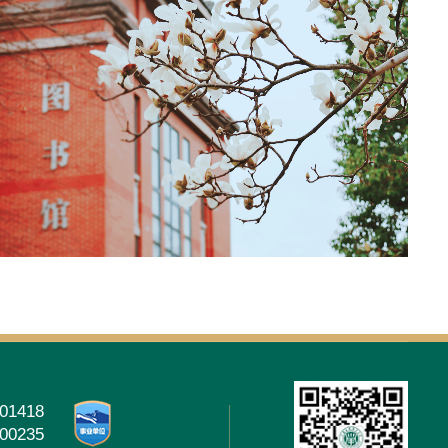
01418
00235