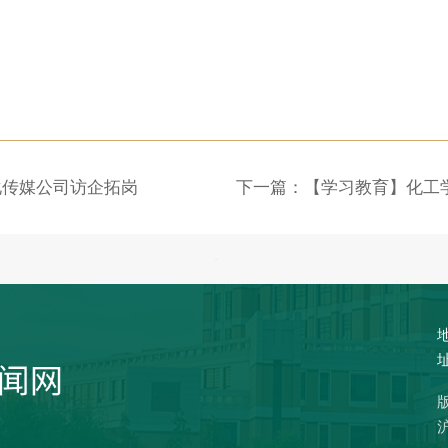
化传媒公司访企拓岗
沪