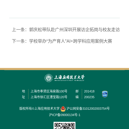
上一条：郭庆松带队赴广州深圳开展访企拓岗与校友走访
下一条：学校举办“为产育人”AI+跨学科应用案例大赛
地
上海市奉贤区海泉路100号
邮
201418
址
上海市徐汇区漕宝路120号
编
200235
版权所有©上海应用技术大学
沪公网安备31012002003754号
沪ICP备09000134号-1