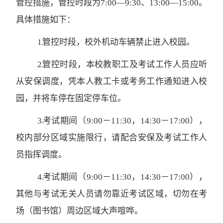
管控措施，管控时段为
7
:
00
—
9
:
30
、
1
3
:
00
—
15
:
0
0
。
具体措施如下：
1. 管控时段
，
校外机动车辆
禁止进入校园
。
2.
管控时段
，
本校教职工及考试工作人员应听
从安保调度，凭本人教工卡或考务工作通知进入校
园，并将车停在固定停车位。
3.
考试期间（
9:00－11:30
，
14:30－17:00
），
校内部分区域实施限行，请配合安保及考试工作人
员指挥调度。
4
.
考试期间（
9:00－11:30
，
14:30－17:00
），
其他与考试无关人员请勿靠近考试区域，切勿在考
场（图书馆）周边区域大声喧哗。