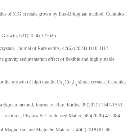
rties of YIG crystals grown by flux-Bridgman method, Ceramics
al Growth, 631(2024) 127626.
crystals, Journal of Rare earths, 42(6) (2024) 1110-1117.
e gravity sedimentation effect of flexible and highly stable
r the growth of high quality Cs
Cu
I
single crystals, Ceramics
3
2
5
Bridgman method, Journal of Rare Earths, 39(2021) 1547-1553.
structures,
Physica B: Condensed Matter, 585(2020) 412084.
l of Magnetism and Magnetic Materials, 466 (2018) 81-86.