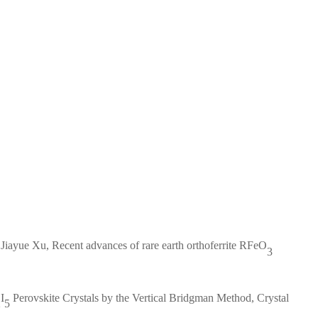
Jiayue Xu
,
Recent advances of rare earth orthoferrite RFeO
3
I
Perovskite Crystals by the Vertical Bridgman Method
, Crystal
2
5