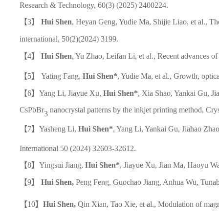
Research & Technology, 60(3) (2025)
2400224
.
【3】
Hui Shen
, Heyan Geng, Yudie Ma, Shijie Liao, et al., Th
international, 50(2)(2024) 3199.
【4】
Hui Shen
, Yu Zhao, Leifan Li, et al., Recent advances of 
【5】
Yating Fang,
Hui Shen
*
, Yudie Ma, et al., Growth, opti
【6】Yang Li, Jiayue Xu,
Hui Shen
*
, Xia Shao, Yankai Gu, J
CsPbBr
nanocrystal patterns by the inkjet printing method, 
3
【7】Yasheng Li,
Hui Shen
*
, Yang Li, Yankai Gu, Jiahao Zhao
International 50 (2024) 32603-32612.
【8】Yingsui Jiang,
Hui Shen
*
, Jiayue Xu, Jian Ma, Haoyu Wa
【9】
Hui Shen,
Peng Feng, Guochao Jiang, Anhua Wu, Tunab
【10】
Hui Shen,
Qin Xian, Tao Xie, et al., Modulation of mag