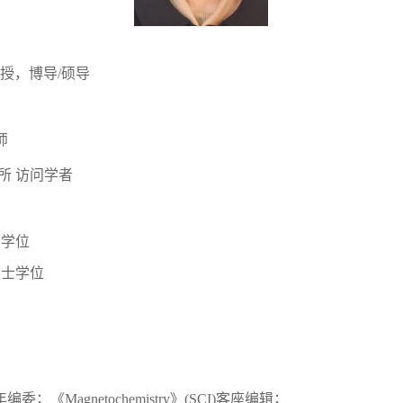
授，博导/硕导
师
究所 访问学者
士学位
 学士学位
青年编委；《Magnetochemistry》(SCI)客座编辑；