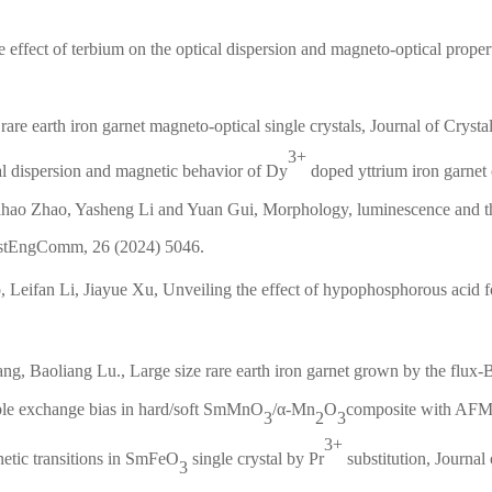
e effect of terbium on the optical dispersion and
magneto-optical prope
rare earth iron garnet magneto-optical single crystals,
Journal of Cryst
3+
cal dispersion and magnetic behavior of Dy
doped yttrium iron garnet 
iahao Zhao, Yasheng Li and Yuan Gui, Morphology,
luminescence and th
CrystEngComm, 26 (2024) 5046.
, Leifan Li, Jiayue Xu, Unveiling the effect of
hypophosphorous acid fo
ng, Baoliang Lu., Large size rare earth iron garnet grown
by the flux-
le exchange bias in hard/soft SmMnO
/α-Mn
O
composite with AFM 
3
2
3
3+
netic transitions in SmFeO
single crystal by Pr
substitution, Journa
3