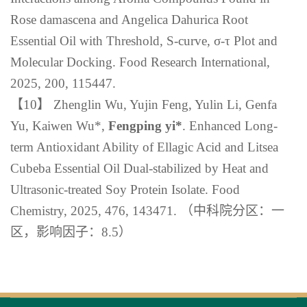
Rose damascena and Angelica Dahurica Root
Essential Oil with Threshold, S-curve, σ-τ Plot and
Molecular Docking. Food Research International,
2025, 200, 115447.
【10】 Zhenglin Wu, Yujin Feng, Yulin Li, Genfa
Yu, Kaiwen Wu*,
Fengping yi*
. Enhanced Long-
term Antioxidant Ability of Ellagic Acid and
Litsea
Cubeba
Essential Oil Dual-stabilized by Heat and
Ultrasonic-treated Soy Protein Isolate. Food
Chemistry, 2025, 476, 143471.
（中科院分区：一
区，影响因子：
8.5
）