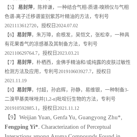
【5】
易封萍
，陈梓谦，一种结合气相-质谱-嗅辨仪与气相
色谱-离子迁移谱鉴别紫苏叶精油的方法，专利号
2021113612720，授权日2024.07.02
【6】
易封萍
，朱万璋，俞根发，吴恺文，张松幸，一种具
有花果香气的凉感基及其制备方法，专利号
202110629764.7，授权日2023.03.21
【7】
易封萍
，朴栖西，金佛手精油和/或纯露的皮肤过敏性
检测方法及应用，专利号201910603927.7，授权日
2021.11.19
【8】
易封萍
，付超，孙启辉，孙静，易维银，一种制备3-
二溴甲基类咪唑并[1,2-α]吡啶衍生物的方法，专利号
201910592885.1，授权日2021.11.12
【9】Weijian Yuan, Genfa Yu, Guangyong Zhu*,
Fengping Yi*
. Characterization of Perceptual
Interactions among Aroma Compounds Found in