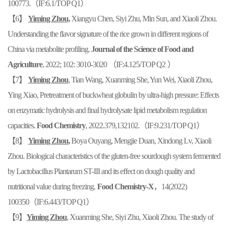
100773.
（
IF:
6.1
/T
OP Q1
）
【6】
Yiming Zhou,
Xiangyu Chen, Siyi Zhu, Min Sun, and Xiaoli Zhou.
Understanding the flavor signature of the rice grown in different regions of
China via metabolite profiling.
Journal of the Science of Food and
Agriculture
, 2022; 102: 3010-3020
（
IF:4.125/T
OP Q2
）
【7】
Yiming Zhou
, Tian Wang, Xuanming She, Yun Wei, Xiaoli Zhou,
Ying Xiao, Pretreatment of buckwheat globulin by ultra-high pressure: Effects
on enzymatic hydrolysis and final hydrolysate lipid metabolism regulation
capacities.
Food Chemistry
, 2022.379
,
132102.
（
IF:9.231
/TOP
Q1
）
【8】
Yiming Zhou
,
Boya Ouyang, Mengjie Duan, Xindong Lv, Xiaoli
Zhou. Biological characteristics of the gluten-free sourdough system fermented
by Lactobacillus Plantarum ST-III and its effect on dough quality and
nutritional value during freezing
.
Food Chemistry-X
，
1
4
(2022)
100350
（
IF:6.443/
TOP Q1
）
【9】
Yiming Zhou
, Xuanming She, Siyi Zhu, Xiaoli Zhou
.
The study of