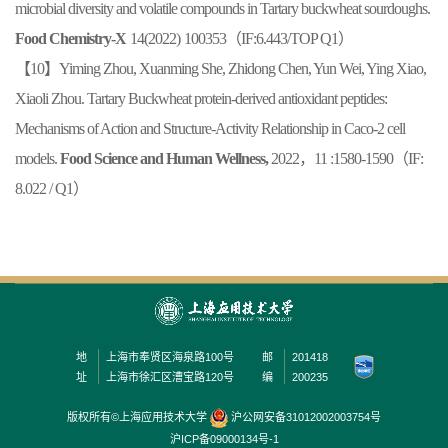
microbial diversity and volatile compounds in Tartary buckwheat sourdoughs.
Food Chemistry-X
1
4
(2022)
100353
（
IF:6.443/
TOP Q1
）
【10】
Yiming Zhou, Xuanming She, Zhidong Chen, Yun Wei, Ying Xiao,
Xiaoli Zhou. Tartary Buckwheat protein-derived antioxidant peptides:
Mechanisms of Action and Structure-Activity Relationship in Caco-2 cell
models.
Food Science and Human Wellness,
2022
，
11 :1580-1590
（
IF:
8.022 / Q1
）
地
上海市奉贤区海泉路100号
邮
201418
址
上海市徐汇区漕宝路120号
编
200235
版权所有©上海应用技术大学
沪公网安备31012002003754号
沪ICP备09000134号-1