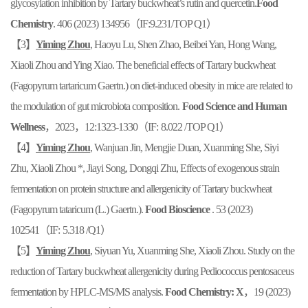
glycosylation inhibition by Tartary buckwheat’s rutin and quercetin.
Food
Chemistry
. 406 (2023) 134956
（
IF:9.231/T
OP Q1
）
【3】
Yiming Zhou
, Haoyu Lu, Shen Zhao, Beibei Yan, Hong Wang,
Xiaoli Zhou and Ying Xiao. The beneficial effects of Tartary buckwheat
(
Fagopyrum tartaricum
Gaertn.) on diet-induced obesity in mice are related to
the modulation of gut microbiota composition.
Food Science and Human
Wellness
，
2023
，
12:1323-1330
（
IF:
8.022 /TOP Q1
）
【4】
Yiming Zhou
, Wanjuan Jin, Mengjie Duan, Xuanming She, Siyi
Zhu, Xiaoli Zhou *, Jiayi Song, Dongqi Zhu, Effects of exogenous strain
fermentation on protein structure and allergenicity of Tartary buckwheat
(
Fagopyrum tataricum (L.)
Gaertn.).
Food Bioscience
. 53 (2023)
102541
（
IF:
5.318
/Q1
）
【5】
Yiming Zhou
, Siyuan Yu, Xuanming She, Xiaoli Zhou. Study on the
reduction of Tartary buckwheat allergenicity during Pediococcus pentosaceus
fermentation by HPLC-MS/MS analysis.
Food Chemistry: X
，
19 (2023)