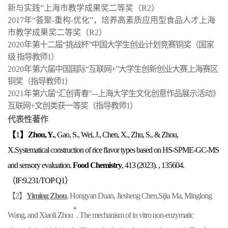
新与实践”上海市教学成果奖二等奖（R2）
2017年“荟聚-重构-优化”，培养高素质应用型食品人才上海
市教学成果奖二等奖（R2）
2020年
第十二届“挑战杯”中国大学生创业计划竞赛铜奖（国家
级 指导教师1）
2020年
第六届中国国际“互联网+”大学生创新创业大赛上海赛区
铜奖（指导教师1）
2021年
第六届“汇创青春”---上海大学生文化创意作品展示活动》
互联网+文创类获一等奖（指导教师1）
代表性著作
【
1
】
Zhou, Y.
, Gao, S., Wei, J., Chen, X., Zhu, S., & Zhou,
X.Systematical construction of rice flavor types based on HS-SPME-GC-MS
and sensory evaluation.
Food
Chemistry
, 413 (2023). , 135604.
（
IF:9.231/T
OP Q1
）
【2】
Yiming Zhou
, Hongyan Duan, Jiesheng Chen,Sijia Ma, Minglong
*
Wang, and Xiaoli Zhou
. The mechanism of in vitro non-enzymatic