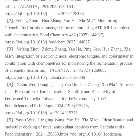
utilis
，
TALANTA
，
294(2025)128163
，
https://doi.org/10.1016/j.talanta.2025.128163
【2】Yefeng Zhou , Hua Zhang, Yan He,
Xia Ma
*. Monitoring
Tremella fuciformis submerged fermentation using ATR-MIR combined
with chemometrics, Food Chemistry 482 (2025) 144027,
https://doi.org/10.1016/j.foodchem.2025.144027
【3】 Yefeng Zhou, Zilong Zhang, Yan He, Ping Gao, Hua Zhang,
Xia
Ma
*
. Integration of electronic nose, electronic tongue, and colorimeter in
combination with chemometrics for mon itoring the fermentation process
of Tremella fuciformis
，
TALANTA
，
274(2024)126006
，
https://doi.org/10.1016/j. talanta.2024.126006
【4】 Yashu Wei, Dunqing Jiang,Yan He, Hua Zhang,
Xia Ma
*
, Shiwen
Chen,Preparation, Characterization, Stability and Bioactivity of
Fermented Tremella Polysaccharide-Fe3+ complex
，
LWT-
FoodScienceandTechnology 2024 (19 3)115775
，
https://doi.org/10.1016/j.lwt.2024.115775
【5】Yashu Wei
，
Lingling Wang, Yan He,
Xia Ma
*
，
Identification and
molecular docking of novel antioxidant peptides from Candida utilis
，
Food chemistry
，
2024.139860,https://doi.org/10.1016/j.foodchem.