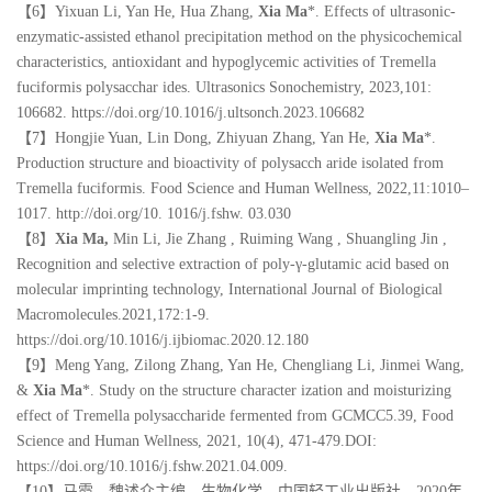
【6】Yixuan Li, Yan He, Hua Zhang,
Xia Ma
*. Effects of ultrasonic-
enzymatic-assisted ethanol precipitation method on the physicochemical
characteristics, antioxidant and hypoglycemic activities of Tremella
fuciformis polysacchar ides. Ultrasonics Sonochemistry, 2023,101:
106682. https://doi.org/10.1016/j.ultsonch.2023.106682
【7】Hongjie Yuan, Lin Dong, Zhiyuan Zhang, Yan He,
Xia Ma
*.
Production structure and bioactivity of polysacch aride isolated from
Tremella fuciformis. Food Science and Human Wellness, 2022,11:1010–
1017. http://doi.org/10. 1016/j.fshw. 03.030
【8】
Xia Ma,
Min Li, Jie Zhang , Ruiming Wang , Shuangling Jin ,
Recognition and selective extraction of poly-γ-glutamic acid based on
molecular imprinting technology, International Journal of Biological
Macromolecules.2021,172:1-9.
https://doi.org/10.1016/j.ijbiomac.2020.12.180
【9】Meng Yang, Zilong Zhang, Yan He, Chengliang Li, Jinmei Wang,
&
Xia Ma
*. Study on the structure character ization and moisturizing
effect of Tremella polysaccharide fermented from GCMCC5.39, Food
Science and Human Wellness, 2021, 10(4), 471-479.DOI:
https://doi.org/10.1016/j.fshw.2021.04.009.
【10】
马霞，魏述众主编，生物化学，中国轻工业出版社，
2020
年