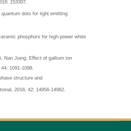
 818: 153307.
 quantum dots for light emitting
eramic phosphors for high-power white
, Nan Jiang, Eﬀect of gallium ion
, 44: 1091-1098.
 phase structure and
tional
, 2016, 42: 14956-14962.