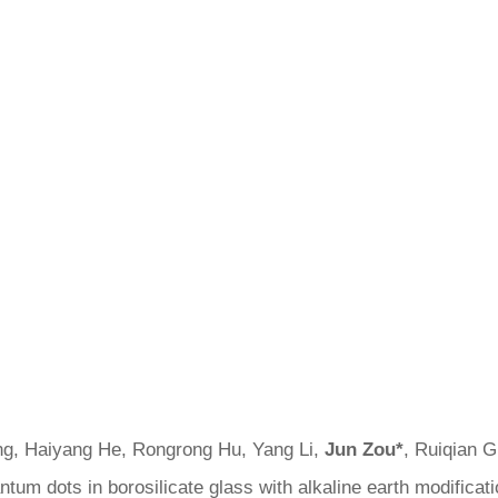
ng, Haiyang He, Rongrong Hu, Yang Li,
Jun Zou
*
, Ruiqian G
antum dots in borosilicate glass with alkaline earth modifica