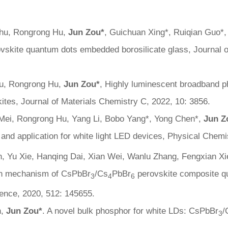
hu, Rongrong Hu,
Jun Zou*
, Guichuan Xing*, Ruiqian Guo*, 
erovskite quantum dots embedded borosilicate glass,
Journal 
hu, Rongrong Hu,
Jun Zou
*
, Highly luminescent broadband 
kites,
Journal of Materials Chemistry C
, 2022, 10: 3856.
Mei, Rongrong Hu, Yang Li, Bobo Yang*, Yong Chen*,
Jun Z
t and application for white light LED devices,
Physical Chemi
 Yu Xie, Hanqing Dai, Xian Wei, Wanlu Zhang, Fengxian Xie
ion mechanism of CsPbBr
/Cs
PbBr
perovskite composite q
3
4
6
ience
, 2020, 512: 145655.
n,
Jun Zou
*
. A novel bulk phosphor for white LDs: CsPbBr
/
3