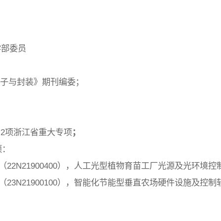
学部委员
电子与封装》期刊编委；
2项浙江省重大专项
；
项：
（22N21900400），人工光型植物育苗工厂光源及光环境
（23N21900100），智能化节能型垂直农场硬件设施及控