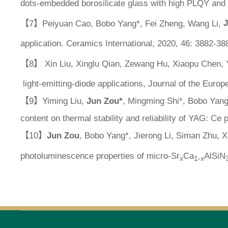
dots-embedded borosilicate glass with high PLQY and e
【7】Peiyuan Cao, Bobo Yang*, Fei Zheng, Wang Li,
application.
Ceramics International
, 2020, 46: 3882-38
【8】 Xin Liu, Xinglu Qian, Zewang Hu, Xiaopu Chen, 
light-emitting-diode applications,
Journal of the Euro
【9】Yiming Liu,
Jun Zou*
, Mingming Shi*, Bobo Yang
content on thermal stability and reliability of YAG: C
【10】
Jun Zou
, Bobo Yang*, Jierong Li, Siman Zhu, X
photoluminescence properties of micro-Sr
Ca
AlSiN
x
1-x