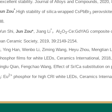
xcellent stability.
Journal of Alloys and Compounds
, 2020,
*
Jun Zou
.High stability of silica-wrapped CsPbBr
perovskite
3
88.
*
Yun Shi,
Jun Zou*
, Jiang Li
，Al
O
-Ce:GdYAG composite c
2
3
pean Ceramic Society
, 2019, 39:2149-2154.
, Ying Han, Wenbo Li, Ziming Wang, Heyu Zhou, Mengtian Li
e phosphor ﬁlms for white LEDs,
Ceramics International
, 2018
inglu Qian, Fengchao Wang, Effect of Sr/Ca substitution on
2+
: Eu
phosphor for high CRI white LEDs,
Ceramics Interna
3