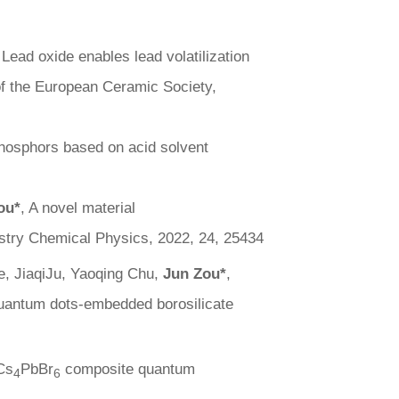
Lead oxide enables lead volatilization
of the European Ceramic Society
,
phosphors based on acid solvent
ou
*
, A novel material
stry Chemical Physics
, 2022, 24, 25434
, JiaqiJu, Yaoqing Chu,
Jun Zou*
,
uantum dots-embedded borosilicate
Cs
PbBr
composite quantum
4
6