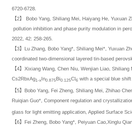
6720-6728.
【2】 Bobo Yang, Shiliang Mei, Haiyang He, Yuxuan Z
pollution inhibition and phase purity modulation in p
2022, 42: 258-265.
【3】Lu Zhang, Bobo Yang*, Shiliang Mei*, Yuxuan Z
coordinated two-dimensional layered tin-based perovs
【4】Xixiang Wang, Chen Niu, Wenjian Liao, Shiliang 
Cs2RbxAg
In
Bi
Cl
with a special blue shif
1-x
0.875
0.125
6
【5】Bobo Yang, Fei Zheng, Shiliang Mei, Zhihao Chen,
Ruiqian Guo*, Component regulation and crystallizat
glass for light emitting application,
Applied Surface Sc
【6】Fei Zheng, Bobo Yang*, Peiyuan Cao,Xinglu Qia