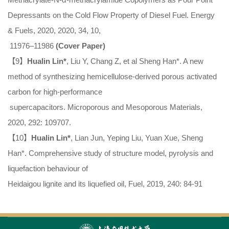
Depressants on the Cold Flow Property of Diesel Fuel. Energy
& Fuels, 2020, 2020, 34, 10,
11976–11986
(Cover Paper)
【9】
Hualin Lin*
, Liu Y, Chang Z, et al Sheng Han*. A new
method of synthesizing hemicellulose-derived porous activated
carbon for high-performance
supercapacitors. Microporous and Mesoporous Materials,
2020, 292: 109707.
【10】
Hualin Lin*
, Lian Jun, Yeping Liu, Yuan Xue, Sheng
Han*. Comprehensive study of structure model, pyrolysis and
liquefaction behaviour of
Heidaigou lignite and its liquefied oil, Fuel, 2019, 240: 84-91