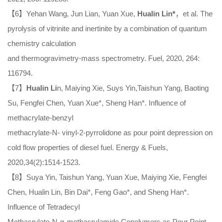
【6】Yehan Wang, Jun Lian, Yuan Xue,
Hualin Lin*
，et al. The
pyrolysis of vitrinite and inertinite by a combination of quantum
chemistry calculation
and thermogravimetry-mass spectrometry. Fuel, 2020, 264:
116794.
【7】
Hualin Li
n, Maiying Xie, Suys Yin,Taishun Yang, Baoting
Su, Fengfei Chen, Yuan Xue*, Sheng Han*. Influence of
methacrylate-benzyl
methacrylate-N- vinyl-2-pyrrolidone as pour point depression on
cold flow properties of diesel fuel. Energy & Fuels,
2020,34(2):1514-1523.
【8】Suya Yin, Taishun Yang, Yuan Xue, Maiying Xie, Fengfei
Chen, Hualin Lin, Bin Dai*, Feng Gao*, and Sheng Han*.
Influence of Tetradecyl
Methacrylate-N-α-methacrylamide Copolymers as Pour Point