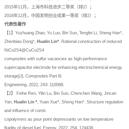
2015年11月，上海市科技进步二等奖（排2）；
2018年12月，中国发明创业成果一等奖（排2）；
代表性著作
【1】Yuzhuang Zhao, Yu Luo, Bin Sun, Tengfei Li, Sheng Han*,
Zhenbiao Dong*,
Hualin Lin*
. Rational construction of reduced
NiCo2S4@CuCo2S4
composites with sulfur vacancies as high-performance
supercapacitor electrode for enhancing electrochemical energy
storage[J]. Composites Part B:
Engineering, 2022, 243: 110088.
【2】 Feihe Ren, Yilin Lu, Bin Sun, Chenchen Wang, Jincan
Yan,
Hualin Lin *
, Yuan Xue*, Sheng Han*. Structure regulation
and influence of comb
copolymers as pour point depressants on low temperature
fluidity of diesel fuel. Energy, 2022, 254, 124438.