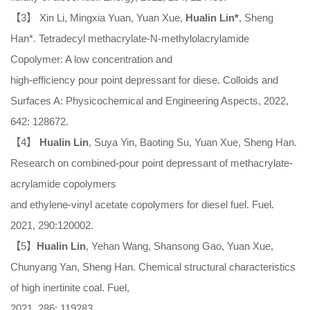
【3】 Xin Li, Mingxia Yuan, Yuan Xue,
Hualin Lin*
, Sheng
Han*. Tetradecyl methacrylate-N-methylolacrylamide
Copolymer: A low concentration and
high-efficiency pour point depressant for diese. Colloids and
Surfaces A: Physicochemical and Engineering Aspects, 2022,
642: 128672.
【4】
Hualin Lin
, Suya Yin, Baoting Su, Yuan Xue, Sheng Han.
Research on combined-pour point depressant of methacrylate-
acrylamide copolymers
and ethylene-vinyl acetate copolymers for diesel fuel. Fuel.
2021, 290:120002.
【5】
Hualin Lin
, Yehan Wang, Shansong Gao, Yuan Xue,
Chunyang Yan, Sheng Han. Chemical structural characteristics
of high inertinite coal. Fuel,
2021, 286: 119283.