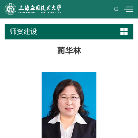
师资建设
蔺华林