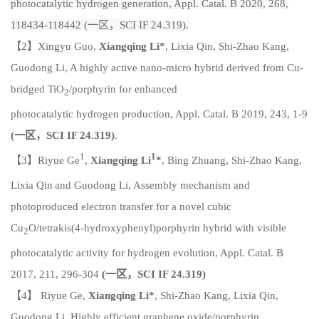
photocatalytic
hydrogen generation, Appl. Catal. B 2020, 268,
118434-118442 (一区，SCI IF 24.319).
【2】Xingyu Guo,
Xiangqing Li*
, Lixia Qin, Shi-Zhao Kang,
Guodong Li, A highly active nano-micro hybrid derived from Cu-
bridged TiO
/porphyrin for enhanced
2
photocatalytic hydrogen production,
Appl. Catal. B
2019, 243, 1-9
(
一区，
SCI IF 24.319)
.
1
1
【3】Riyue Ge
,
Xiangqing Li
*
, Bing Zhuang, Shi-Zhao Kang,
Lixia Qin
and Guodong Li, Assembly mechanism and
photoproduced electron transfer for a novel cubic
Cu
O/tetrakis(4-hydroxyphenyl)porphyrin hybrid with visible
2
photocatalytic activity for hydrogen evolution,
Appl. Catal. B
2017, 211, 296-304
(
一区，
SCI IF 24.319)
【4】 Riyue Ge,
Xiangqing Li*
, Shi-Zhao Kang, Lixia Qin,
Guodong Li, Highly efficient graphene oxide/porphyrin