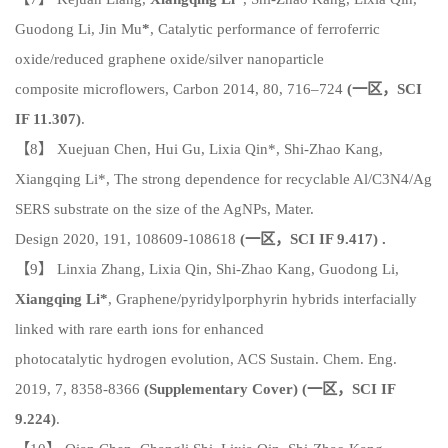
Guodong Li, Jin Mu
*
, Catalytic performance of ferroferric
oxide/reduced graphene oxide/silver nanoparticle
composite microflowers,
Carbon
2014, 80, 716–724
(
一区，
SCI
IF 11.307)
.
【8】 Xuejuan Chen, Hui Gu, Lixia Qin*, Shi-Zhao Kang,
Xiangqing Li*, The strong dependence for recyclable Al/C3N4/Ag
SERS substrate on the size of the AgNPs, Mater.
Design 2020, 191, 108609-108618
(
一区，
SCI IF 9.417) .
【9】 Linxia Zhang, Lixia Qin, Shi-Zhao Kang, Guodong Li,
Xiangqing Li*
, Graphene/pyridylporphyrin hybrids interfacially
linked with rare earth ions for enhanced
photocatalytic hydrogen evolution,
ACS Sustain. Chem. Eng.
2019, 7, 8358-8366
(Supplementary Cover)
(
一区，
SCI IF
9.224)
.