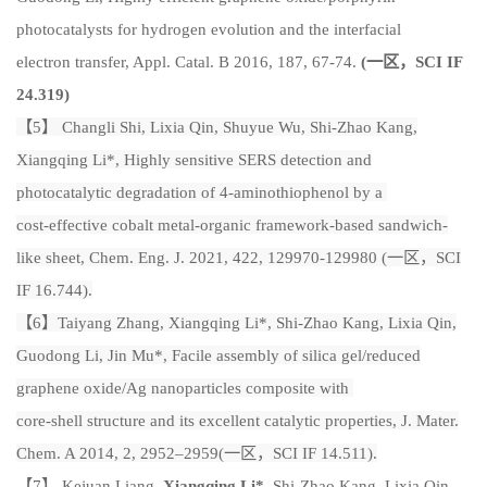
photocatalysts for hydrogen evolution and the interfacial
electron transfer,
Appl. Catal. B
2016, 187, 67-74.
(
一区，
SCI IF
24.319)
【5】 Changli Shi, Lixia Qin, Shuyue Wu, Shi-Zhao Kang,
Xiangqing Li*, Highly sensitive SERS detection and
photocatalytic degradation of 4-aminothiophenol by a
cost-effective cobalt metal-organic framework-based sandwich-
like sheet, Chem. Eng. J. 2021, 422, 129970-129980 (一区，SCI
IF 16.744).
【6】Taiyang Zhang, Xiangqing Li*, Shi-Zhao Kang, Lixia Qin,
Guodong Li, Jin Mu*, Facile assembly of silica gel/reduced
graphene oxide/Ag nanoparticles composite with
core-shell structure and its excellent catalytic properties, J. Mater.
Chem. A 2014, 2, 2952–2959(一区，SCI IF 14.511).
【7】 Kejuan Liang,
Xiangqing Li
*
, Shi-Zhao Kang, Lixia Qin,