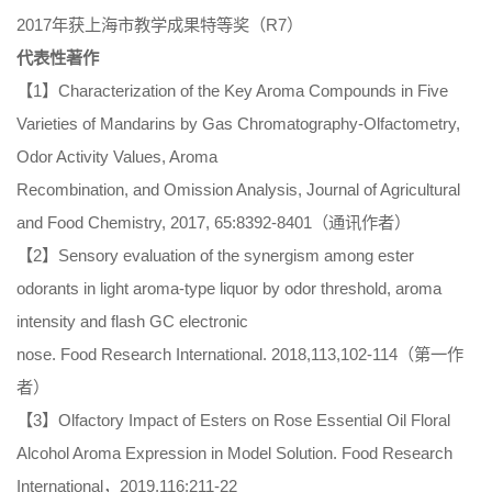
2017年获上海市教学成果特等奖（R7）
代表性著作
【1】Characterization of the Key Aroma Compounds in Five
Varieties of Mandarins by Gas Chromatography-Olfactometry,
Odor Activity Values, Aroma
Recombination, and Omission Analysis, Journal of Agricultural
and Food Chemistry, 2017, 65:8392-8401（通讯作者）
【2】Sensory evaluation of the synergism among ester
odorants in light aroma-type liquor by odor threshold, aroma
intensity and flash GC electronic
nose. Food Research International. 2018,113,102-114（第一作
者）
【3】Olfactory Impact of Esters on Rose Essential Oil Floral
Alcohol Aroma Expression in Model Solution. Food Research
International，2019,116:211-22