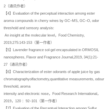
2（通讯作者）
【4】Evaluation of the perceptual interaction among ester
aroma compounds in cherry wines by GC–MS, GC–O, odor
threshold and sensory analysis:
An insight at the molecular level，Food Chemistry,
2019,275:143-153（第一作者）
【5】Lavender fragrance sol-gel encapsulated in ORMOSIL
nanospheres, Flavor and Fragrance Journal,2019, 34(1):21-
27（通讯作者）
【6】Characterization of ester odorants of apple juice by gas
chromatographyolfactometry,quantitative measurements, odour
threshold, aroma
intensity and electronic nose，Food Research International，
2019，120 ：92–101（第一作者）
【7】Evaluation of the Perceptual Interaction among Sulfur