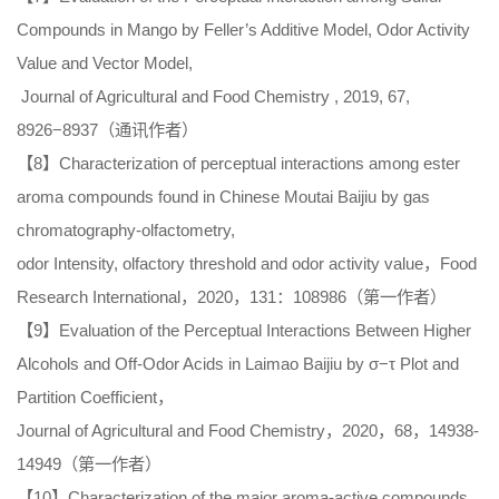
Compounds in Mango by Feller’s Additive Model, Odor Activity
Value and Vector Model,
Journal of Agricultural and Food Chemistry , 2019, 67,
8926−8937（通讯作者）
【8】Characterization of perceptual interactions among ester
aroma compounds found in Chinese Moutai Baijiu by gas
chromatography-olfactometry,
odor Intensity, olfactory threshold and odor activity value，Food
Research International，2020，131：108986（第一作者）
【9】Evaluation of the Perceptual Interactions Between Higher
Alcohols and Off-Odor Acids in Laimao Baijiu by σ−τ Plot and
Partition Coefficient，
Journal of Agricultural and Food Chemistry，2020，68，14938-
14949（第一作者）
【10】Characterization of the major aroma-active compounds