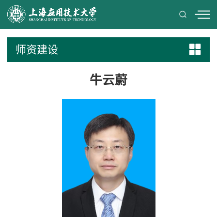
师资建设
牛云蔚