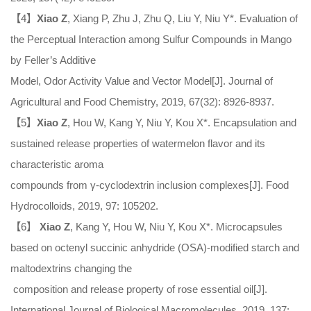
【4】
Xiao Z
, Xiang P, Zhu J, Zhu Q, Liu Y, Niu Y*. Evaluation of
the Perceptual Interaction among Sulfur Compounds in Mango
by Feller’s Additive
Model, Odor Activity Value and Vector Model[J]. Journal of
Agricultural and Food Chemistry, 2019, 67(32): 8926-8937.
【5】
Xiao Z
, Hou W, Kang Y, Niu Y, Kou X*. Encapsulation and
sustained release properties of watermelon flavor and its
characteristic aroma
compounds from γ-cyclodextrin inclusion complexes[J]. Food
Hydrocolloids, 2019, 97: 105202.
【6】
Xiao Z
, Kang Y, Hou W, Niu Y, Kou X*. Microcapsules
based on octenyl succinic anhydride (OSA)-modified starch and
maltodextrins changing the
composition and release property of rose essential oil[J].
International Journal of Biological Macromolecules, 2019, 137: