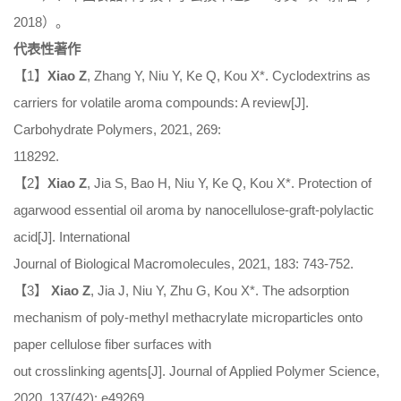
2018）。
代表性著作
【1】
Xiao Z
, Zhang Y, Niu Y, Ke Q, Kou X*. Cyclodextrins as
carriers for volatile aroma compounds: A review[J].
Carbohydrate Polymers, 2021, 269:
118292.
【2】
Xiao Z
, Jia S, Bao H, Niu Y, Ke Q, Kou X*. Protection of
agarwood essential oil aroma by nanocellulose-graft-polylactic
acid[J]. International
Journal of Biological Macromolecules, 2021, 183: 743-752.
【3】
Xiao Z
, Jia J, Niu Y, Zhu G, Kou X*. The adsorption
mechanism of poly-methyl methacrylate microparticles onto
paper cellulose fiber surfaces with
out crosslinking agents[J]. Journal of Applied Polymer Science,
2020, 137(42): e49269.