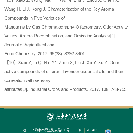
【9】
Xiao Z
, Wu Q, Niu Y*, Wu M, Zhu J, Zhou X, Chen X,
Wang H, Li J, Kong J. Characterization of the Key Aroma
Compounds in Five Varieties of
Mandarins by Gas Chromatography-Olfactometry, Odor Activity
Values, Aroma Recombination, and Omission Analysis[J].
Journal of Agricultural and
Food Chemistry, 2017, 65(38): 8392-8401.
【10】
Xiao Z
, Li Q, Niu Y*, Zhou X, Liu J, Xu Y, Xu Z. Odor
active compounds of different lavender essential oils and their
correlation with sensory
attributes[J]. Industrial Crops and Products, 2017, 108: 748-755.
地
上海市奉贤区海泉路100号
邮
201418