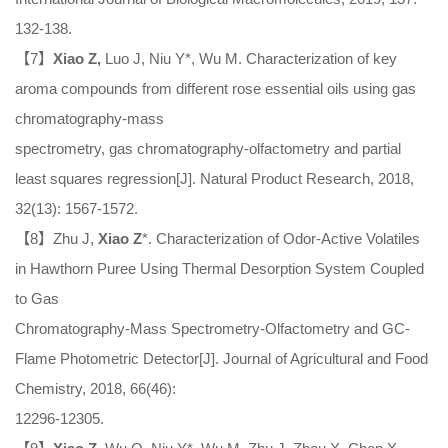
132-138.
【7】
Xiao Z,
Luo J, Niu Y*, Wu M. Characterization of key
aroma compounds from different rose essential oils using gas
chromatography-mass
spectrometry, gas chromatography-olfactometry and partial
least squares regression[J]. Natural Product Research, 2018,
32(13): 1567-1572.
【8】Zhu J,
Xiao Z
*. Characterization of Odor-Active Volatiles
in Hawthorn Puree Using Thermal Desorption System Coupled
to Gas
Chromatography-Mass Spectrometry-Olfactometry and GC-
Flame Photometric Detector[J]. Journal of Agricultural and Food
Chemistry, 2018, 66(46):
12296-12305.