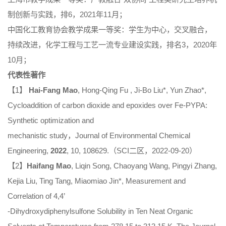
制创新与实践，排6，2021年11月；
中国化工教育协会教学成果一等奖：学生为中心，交叉融合，
持续改进，化学工程与工艺一流专业建设实践，排名3，2020年
10月；
代表性著作
【1】
Hai-Fang Mao
, Hong-Qing Fu , Ji-Bo Liu*, Yun Zhao*,
Cycloaddition of carbon dioxide and epoxides over Fe-PYPA:
Synthetic optimization and
mechanistic study，
Journal of Environmental Chemical
Engineering
,
2022
, 10, 108629.（SCI二区，2022-09-20）
【2】
Haifang Mao
, Liqin Song, Chaoyang Wang, Pingyi Zhang,
Kejia Liu, Ting Tang,
Miaomiao Jin*, Measurement and
Correlation of 4,4’
-Dihydroxydiphenylsulfone Solubility in Ten Neat Organic