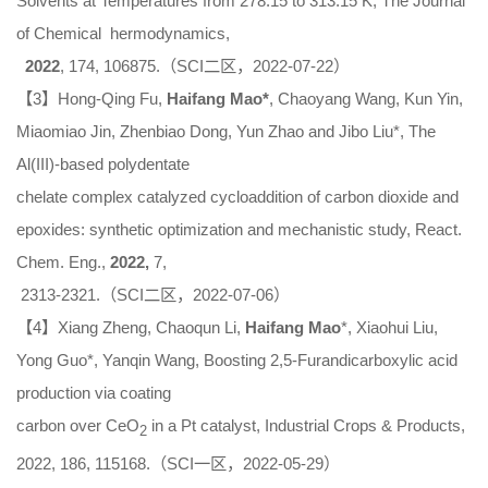
Solvents at Temperatures from 278.15 to 313.15 K,
The Journal
of Chemical
hermodynamics
,
2022
, 174, 106875.（SCI二区，2022-07-22）
【3】Hong-Qing Fu,
Haifang Mao*
, Chaoyang Wang, Kun Yin,
Miaomiao Jin, Zhenbiao Dong, Yun Zhao and Jibo Liu*, The
Al(III)-based polydentate
chelate complex catalyzed cycloaddition of carbon dioxide and
epoxides: synthetic optimization and mechanistic study,
React.
Chem. Eng.,
2022,
7,
2313-2321.（SCI二区，2022-07-06）
【4】Xiang Zheng, Chaoqun Li,
Haifang Mao
*, Xiaohui Liu,
Yong Guo*, Yanqin Wang, Boosting 2,5-Furandicarboxylic acid
production via coating
carbon over CeO
in a Pt catalyst,
Industrial Crops & Products
,
2
2022, 186, 115168.（SCI一区，2022-05-29）