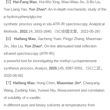
【5】
Hai-Fang Mao
, Hui-Min Xing, Miao-Miao Jin, Ji-Bo Liu,
Yue-Liang Yao,
Yun Zhao*
, An in-depth mechanistic study of the
p-hydroxyphenylglycine
synthetic process using
in situ
ATR-IR spectroscopy,
Analytical
Methods
,
2022
,14, 2833-2840.（SCI封面文章，2022-05-28）
【6】
Haifang Mao
, Jiacheng Yuan, Pingyi Zhang, Miaomiao
Jin, Jibo Liu,
Yun Zhao*
, On-line attenuated total reflection
infrared spectroscopy (ATR-IR):
a powerful tool for investigating the methyl cyclopentenone
synthesis process,
Analyst
,
2020
,145, 6987-6991.（SCI二区，
2020-08-06）
【7】
Haifang Mao
, Hong Chen,
Miaomiao Jin*
, Chaoyang
Wang, Zuobing Xiao, Yunwei Niu, Measurement and correlation
of solubility of o-vanillin
in different pure and binary solvents at temperatures from