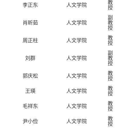
教
李正东
人文学院
授
副
肖昕茹
人文学院
教
授
教
周正柱
人文学院
授
副
刘群
人文学院
教
授
教
郭庆松
人文学院
授
教
王瑛
人文学院
授
教
毛祥东
人文学院
授
教
尹小俭
人文学院
授