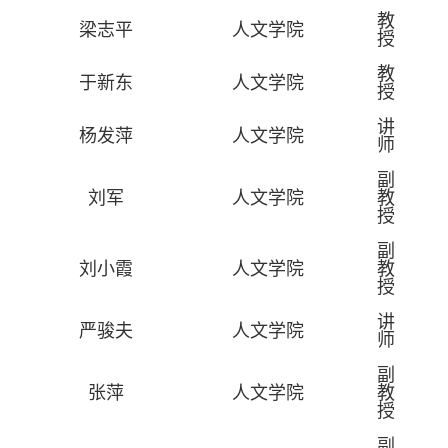
教
梁志平
人文学院
授
教
于新东
人文学院
授
讲
杨发萍
人文学院
师
副
刘军
人文学院
教
授
副
刘小霞
人文学院
教
授
讲
严骏夫
人文学院
师
副
张萍
人文学院
教
授
副