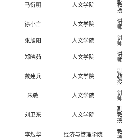
马衍明
人文学院
教
授
讲
徐小言
人文学院
师
讲
张旭阳
人文学院
师
讲
郑晓茹
人文学院
师
副
戴建兵
人文学院
教
授
讲
朱敏
人文学院
师
副
刘卫东
人文学院
教
授
教
李煜华
经济与管理学院
授