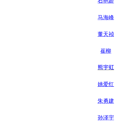
石艳娇
马海峰
董天祯
崔柳
熊宇虹
姚爱红
朱勇建
孙泽宇