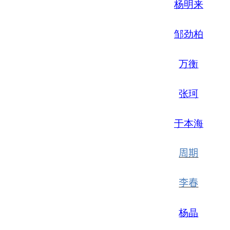
杨明来
邹劲柏
万衡
张珂
于本海
周期
李春
杨晶