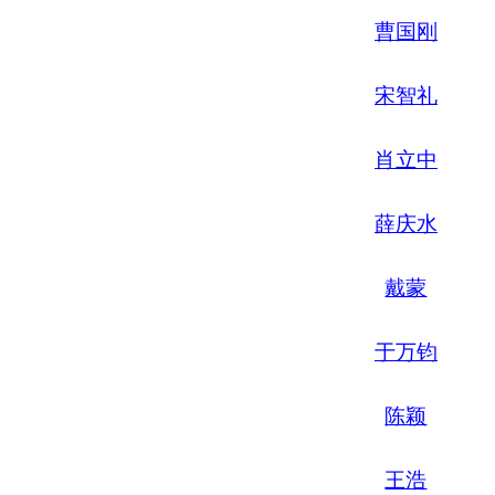
曹国刚
宋智礼
肖立中
薛庆水
戴蒙
于万钧
陈颖
王浩