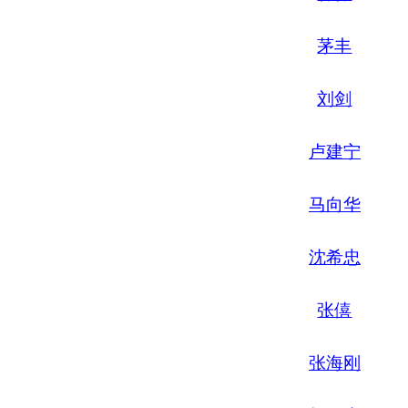
茅丰
刘剑
卢建宁
马向华
沈希忠
张僖
张海刚