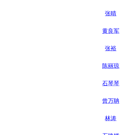
张晴
黄良军
张裕
陈丽琼
石琴琴
曾万聃
林涛