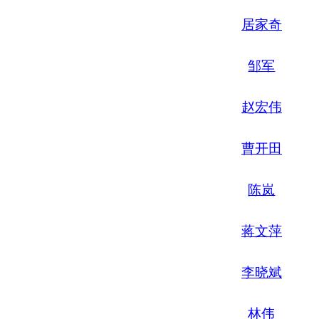
居家奇
邹军
赵宏伟
曹开田
陈岚
蒋文萍
李晓斌
林伟