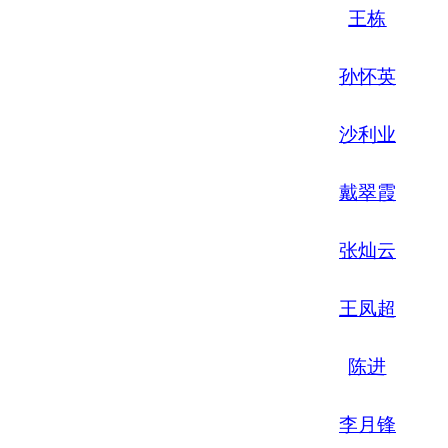
王栋
孙怀英
沙利
业
戴翠霞
张灿云
王凤超
陈进
李月锋