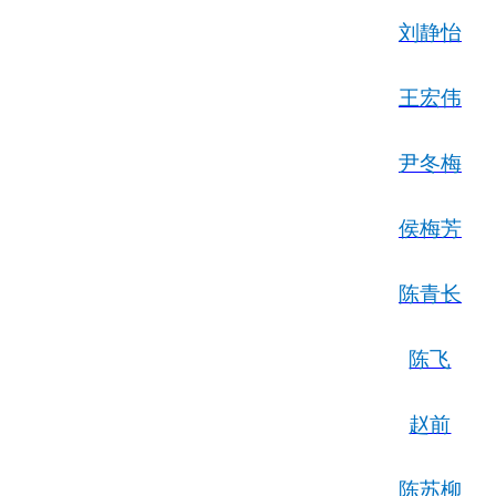
刘静怡
王宏伟
尹冬梅
侯梅芳
陈青长
陈飞
赵前
陈苏柳