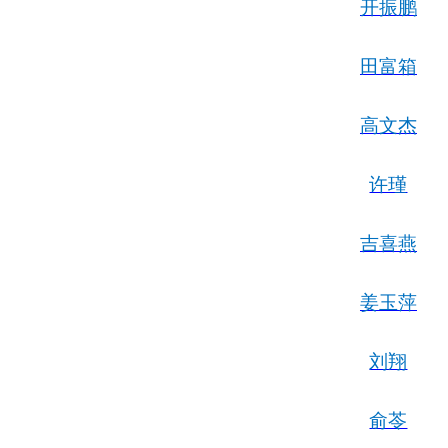
开振鹏
田富箱
高文杰
许瑾
吉喜燕
姜玉萍
刘翔
俞苓