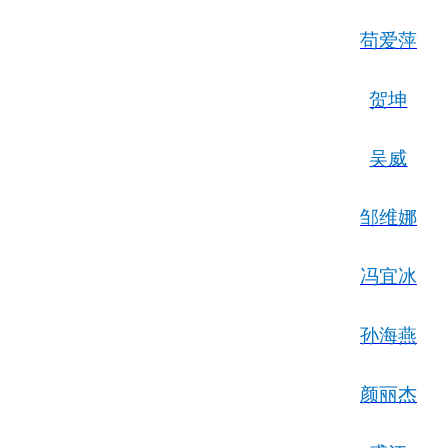
苟爱萍
贺坤
吴威
邹维娜
冯宜冰
孙海燕
颜丽杰