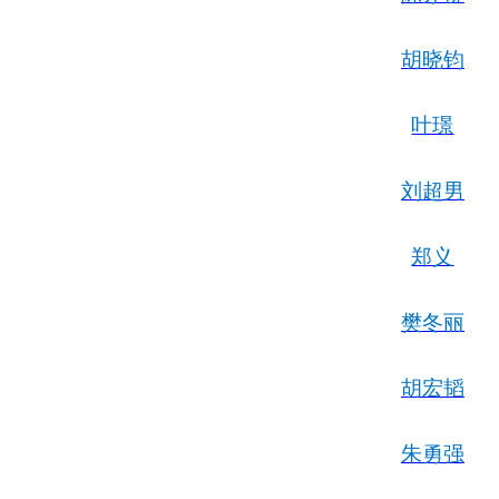
胡晓钧
叶璟
刘超男
郑义
樊冬丽
胡宏韬
朱勇强