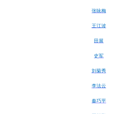
张咏梅
王江波
田展
史军
刘菊秀
李法云
秦巧平