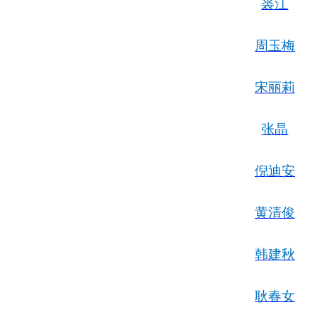
裘江
周玉梅
宋丽莉
张晶
倪迪安
黄清俊
韩建秋
耿春女