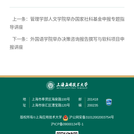
上一条：管理学部人文学院举办国家社科基金申报专题指
导讲座
下一条：外国语学院举办决策咨询报告撰写与软科项目申
报讲座
地
上海市奉贤区海泉路100号
邮
201418
址
上海市徐汇区漕宝路120号
编
200235
版权所有©上海应用技术大学
沪公网安备31012002003754号
沪ICP备09000134号-1