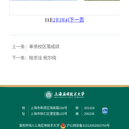
[1]
[2]
[3]
[4]
下一页
上一条：奉贤校区落成颂
下一条：眭忠诠 祝尔纯
地
上海市奉贤区海泉路100号
邮
201418
址
上海市徐汇区漕宝路120号
编
200235
版权所有©上海应用技术大学
沪公网安备31012002003754号