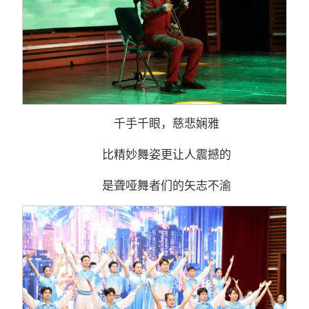
千手千眼，慈悲娴雅
比精妙舞姿更让人震撼的
是聋哑舞者们的矢志不渝