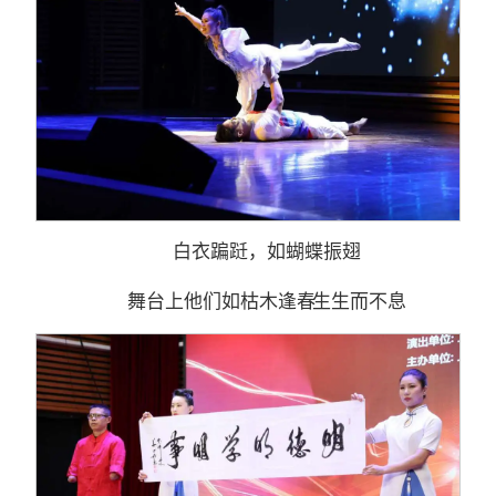
白衣蹁跹，如蝴蝶振翅
舞台上他们如枯木逢春 生生而不息