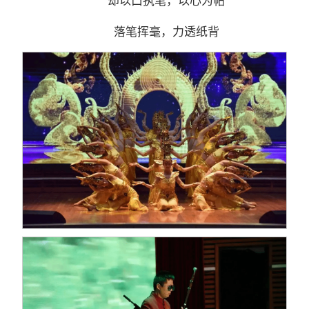
却以口执笔，以心为帖
落笔挥毫，力透纸背