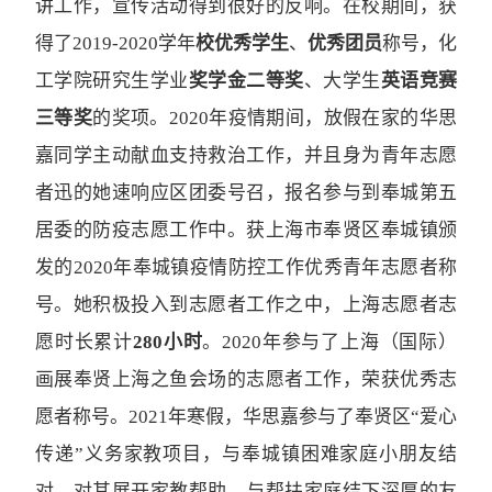
讲工作，宣传活动得到很好的反响。在校期间，获
得了2019-2020学年
校优秀学生
、
优
秀团员
称号，化
工学院研究生学业
奖学金二等奖
、大学生
英语竞赛
三等奖
的奖项。2020年疫情期间，放假在家的华思
嘉同学主动献血支持救治工作，并且身为青年志愿
者迅的她速响应区团委号召，报名参与到奉城第五
居委的防疫志愿工作中。获上海市奉贤区奉城镇颁
发的2020年奉城镇疫情防控工作优秀青年志愿者称
号。她积极投入到志愿者工作之中，上海志愿者志
愿时长累计
280小时
。2020年参与了上海（国际）
画展奉贤上海之鱼会场的志愿者工作，荣获优秀志
愿者称号。2021年寒假，华思嘉参与了奉贤区“爱心
传递”义务家教项目，与奉城镇困难家庭小朋友结
对，对其展开家教帮助，与帮扶家庭结下深厚的友