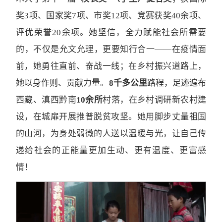
奖3项、国家奖7项、市奖12项、竞赛获奖40余项、
评优荣誉20余项。她坚信，全力赋能社会所需要
的，不仅是允文允理，更要知行合一——在疫情面
前，她勇往直前、奋战一线；在乡村振兴道路上，
她以身作则、贡献力量。
8千多公里
路程，足迹遍布
西藏、滇西黔南
10余所
村落，在乡村调研新农村建
设，在城扉开展推普脱贫攻坚。她用脚步丈量祖国
的山河，为身处弱微的人送以温暖与光，让自己传
递给社会的正能量更加生动、更有温度、更富感
情！