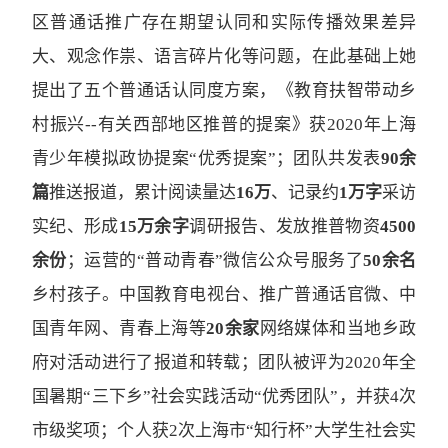
区普通话推广存在期望认同和实际传播效果差异
大、观念作祟、语言碎片化等问题，在此基础上她
提出了五个普通话认同度方案，《教育扶智带动乡
村振兴--有关西部地区推普的提案》获2020年上海
青少年模拟政协提案“优秀提案”；团队共发表
90余
篇
推送报道，累计阅读量达
16
万
、记录约
1万字
采访
实纪、形成
15万余字
调研报告、发放推普物资
4500
余份
；运营的“普动青春”微信公众号服务了
50余名
乡村孩子。中国教育电视台、推广普通话官微、中
国青年网、青春上海等
20余家
网络媒体和当地乡政
府对活动进行了报道和转载；团队被评为2020年全
国暑期“三下乡”社会实践活动“优秀团队”，并获4次
市级奖项；个人获2次上海市“知行杯”大学生社会实