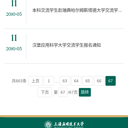
11
本科交流学生赴瑞典哈尔姆斯塔德大学交流学习项目
2010-03
11
汉堡应用科学大学交流学生报名通知
2010-03
共663条
上页
1
...
63
64
65
66
67
跳转
下页
第
/67页