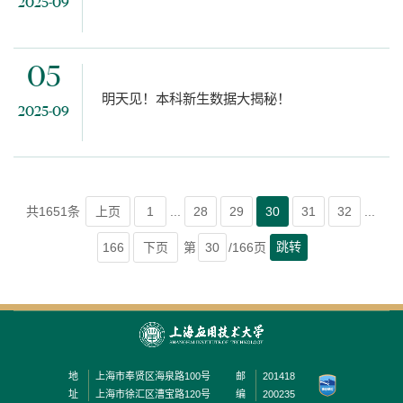
2025-09
05
明天见！本科新生数据大揭秘！
2025-09
共1651条
上页
1
...
28
29
30
31
32
...
跳转
166
下页
第
/166页
地
上海市奉贤区海泉路100号
邮
201418
址
上海市徐汇区漕宝路120号
编
200235