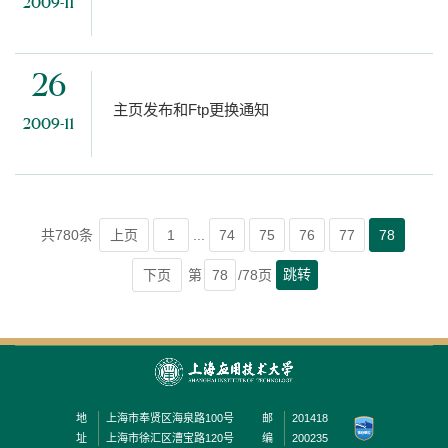
2009-11
26
主页发布和Ftp更换通知
2009-11
共780条
上页
1
...
74
75
76
77
78
跳转
下页
第
/78页
地
上海市奉贤区海泉路100号
邮
201418
址
上海市徐汇区漕宝路120号
编
200235