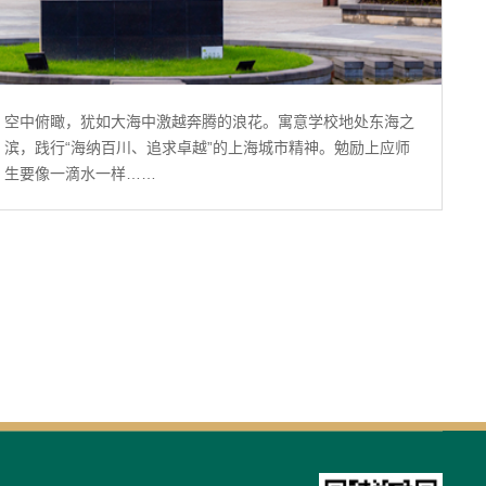
空中俯瞰，犹如大海中激越奔腾的浪花。寓意学校地处东海之
滨，践行“海纳百川、追求卓越”的上海城市精神。勉励上应师
生要像一滴水一样……