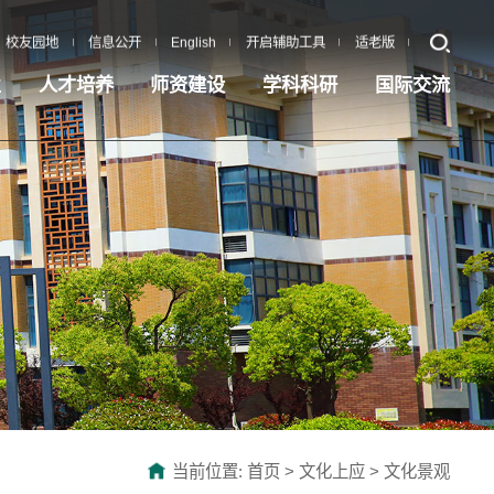
校友园地
信息公开
English
开启辅助工具
适老版
业
人才培养
师资建设
学科科研
国际交流
当前位置:
首页
>
文化上应
>
文化景观