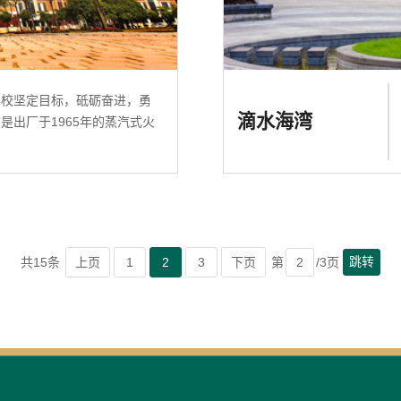
学校坚定目标，砥砺奋进，勇
滴水海湾
是出厂于1965年的蒸汽式火
跳转
共15条
上页
1
2
3
下页
第
/3页