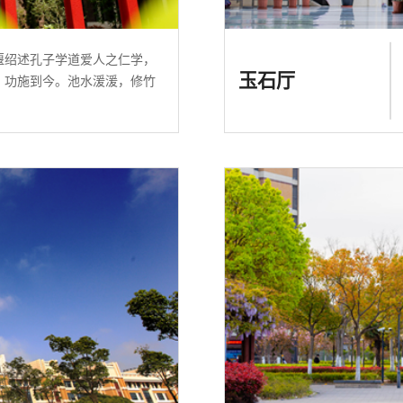
偃绍述孔子学道爱人之仁学，
玉石厅
，功施到今。池水湲湲，修竹