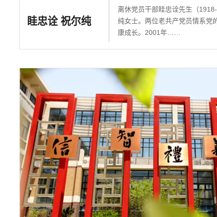
离休党员干部眭忠诠先生（1918
眭忠诠 祝尔纯
纯女士。两位老共产党员情系党
康成长。2001年……