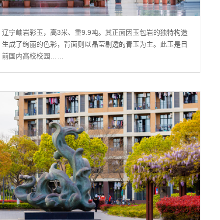
辽宁岫岩彩玉，高3米、重9.9吨。其正面因玉包岩的独特构造
生成了绚丽的色彩，背面则以晶莹剔透的青玉为主。此玉是目
前国内高校校园……