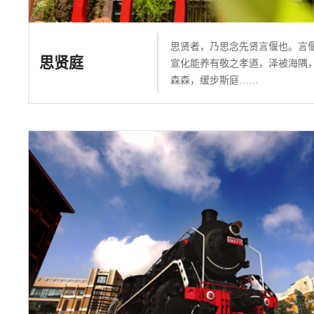
思贤者，乃思念先贤言偃也。言
思贤庭
宣化能养有敬之孝道，泽被海隅
森森，缓步斯庭……