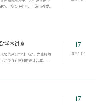
技创新赋能新质生产力推进应用型
展论坛。校长汪小帆、上海市教委科
区政府、高校、企业、科研服务机
表示欢迎和感谢，...
沿”学术讲座
17
2024-04
学术报告系列”学术活动，为我校师
述了功能介孔材料的设计合成、结
子自组装设计合成有序介孔二氧化
，...
17