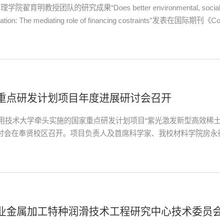
教授团队的研究成果“Does better environmental, social, and g
vation: The mediating role of financing costraints”发表在国际期刊《Corp
al Management》（简称CSREM），该论文已进入ESI高被引。研
学俞明传教授等合作完成，论文第一单位为上海应用技术大学，...
重点研发计划项目年度进展研讨会召开
应用技术大学牵头实施的国家重点研发计划项目“紫光激发新型高效稀
展研讨会在奉贤校区召开。项目负责人及首席科学家、我校材料学院房
业金属加工特种润滑技术工程研究中心技术委员