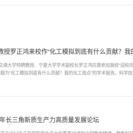
学教授罗正鸿来校作“化工模拟到底有什么贡献？我
海交通大学特聘教授、宁夏大学学术副校长罗正鸿应邀参加我校“迎校
题为“化工模拟到底有什么贡献？我的化工观点”的学术报告。科学
类生活的关联性，提出“化学工程能够做大事”的观点，着重讲解了
采用化学工程学科中的精髓“三传一反”知识紧密结合化学工程学科发展
24年长三角新质生产力高质量发展论坛