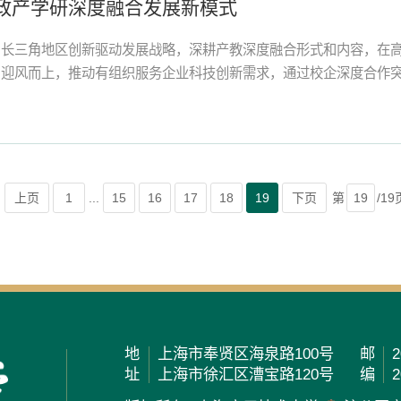
政产学研深度融合发展新模式
和长三角地区创新驱动发展战略，深耕产教深度融合形式和内容，在
、迎风而上，推动有组织服务企业科技创新需求，通过校企深度合作
角地区多个城市建设实体研究院、产学研工作站、技术转移中心等2
创新平台59个，荣获中国产学研合作促进奖以及中国产学研合作创新示
上页
1
...
15
16
17
18
19
下页
第
/19
地
上海市奉贤区海泉路100号
邮
2
址
上海市徐汇区漕宝路120号
编
2