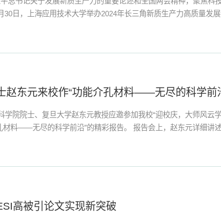
近平总书记关于发展新质生产力的重要论述和全国两会精神，聚焦科
月30日，上海应用技术大学举办2024年长三角新质生产力高质量发
开幕式上致辞。上海应用技术大学副校长毛祥东主持。来自长三角地
校师生代表200余人齐聚论坛。汪小帆致欢迎辞，代表学校向与会嘉宾
士赵东元来校作“功能介孔材料——无尽的科学前
国科学院院士、复旦大学赵东元教授应邀参加我校“迎校庆，大师风云
孔材料——无尽的科学前沿”的精彩报告。 报告会上，赵东元详细讲
及面临的挑战。他从自然界存在的普遍现象出发，讲述了如何通过分
、介孔高分子及介孔碳等材料。赵东元介绍了他从“乐高积木”中获得灵感
ESI高被引论文实现新突破