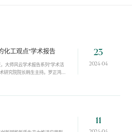
的化工观点”学术报告
23
2024-04
庆，大师风云学术报告系列”学术活
技术研究院院长韩生主持。罗正鸿通
聚烯烃制备过程以及石油加工等能源
的最前沿方向及热点（...
11
2024-04