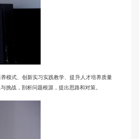
培养模式、创新实习实践教学、提升人才培养质量
题与挑战，剖析问题根源，提出思路和对策。