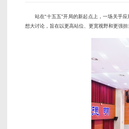
站在“十五五”开局的新起点上，一场关乎
想大讨论，旨在以更高站位、更宽视野和更强担