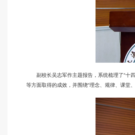
副校长吴志军作主题报告，系统梳理了“十
等方面取得的成效，并围绕“理念、规律、课堂