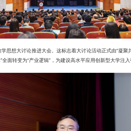
教育教学思想大讨论推进大会。这标志着大讨论活动正式由“凝聚共
”全面转变为“产业逻辑”，为建设高水平应用创新型大学注