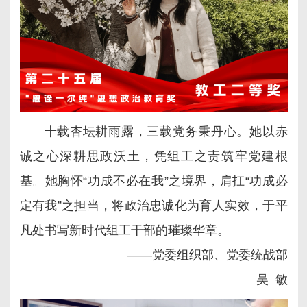
十载杏坛耕雨露，三载党务秉丹心。她以赤
诚之心深耕思政沃土，凭组工之责筑牢党建根
基。她胸怀“功成不必在我”之境界，肩扛“功成必
定有我”之担当，将政治忠诚化为育人实效，于平
凡处书写新时代组工干部的璀璨华章。
——党委组织部、党委统战部
吴 敏