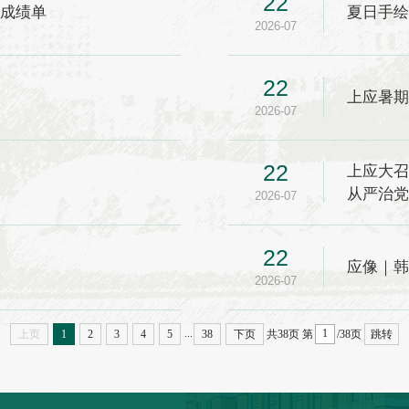
22
出成绩单
夏日手
2026-07
22
上应暑
2026-07
22
上应大
从严治
2026-07
22
）
应像｜
2026-07
...
上页
1
2
3
4
5
38
下页
共38页
第
/38页
跳转