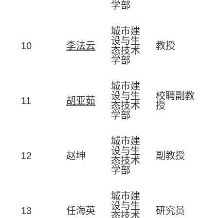
学部
城市建
设与生
10
李法云
教授
态技术
学部
城市建
设与生
校聘副教
11
胡亚茹
态技术
授
学部
城市建
设与生
12
赵坤
副教授
态技术
学部
城市建
设与生
13
任海英
研究员
态技术