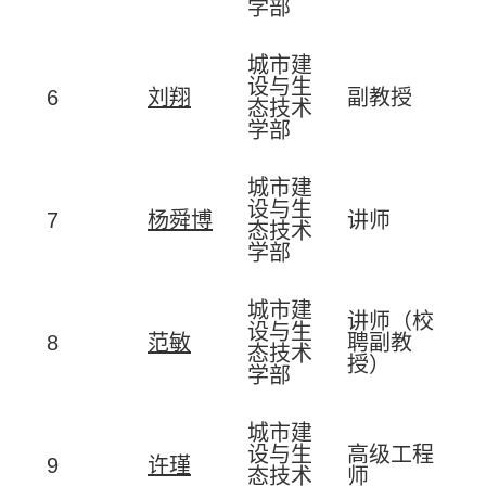
学部
城市建
设与生
6
刘翔
副教授
态技术
学部
城市建
设与生
7
杨舜博
讲师
态技术
学部
城市建
讲师（校
设与生
8
范敏
聘副教
态技术
授）
学部
城市建
设与生
高级工程
9
许瑾
态技术
师