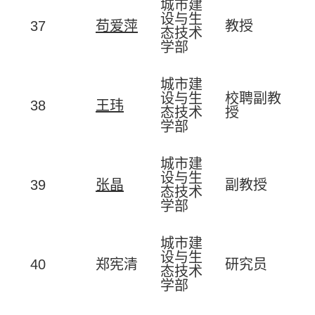
城市建
设与生
37
苟爱萍
教授
态技术
学部
城市建
设与生
校聘副教
38
王玮
态技术
授
学部
城市建
设与生
39
张晶
副教授
态技术
学部
城市建
设与生
40
郑宪清
研究员
态技术
学部