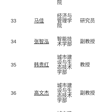
院
经济与
33
马佳
管理学
研究员
院
智能技
34
张智泓
副教授
术学部
城市建
设与生
35
韩贵红
教授
态技术
学部
城市建
设与生
36
高文杰
副教授
态技术
学部