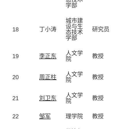
学部
城市建
设与生
18
丁小涛
研究员
态技术
学部
人文学
19
李正东
教授
院
人文学
20
周正柱
教授
院
人文学
21
刘卫东
教授
院
22
邹军
理学院
教授