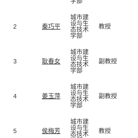
学部
城市建
设与生
2
秦巧平
教授
态技术
学部
城市建
设与生
3
耿春女
副教授
态技术
学部
城市建
设与生
4
姜玉萍
副教授
态技术
学部
城市建
设与生
5
侯梅芳
教授
态技术