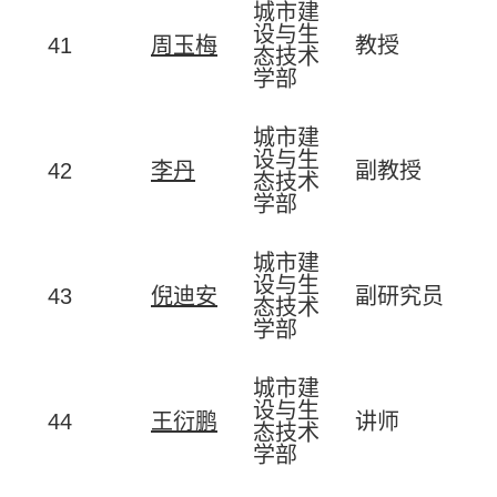
城市建
设与生
41
周玉梅
教授
态技术
学部
城市建
设与生
42
李丹
副教授
态技术
学部
城市建
设与生
43
倪迪安
副研究员
态技术
学部
城市建
设与生
44
王衍鹏
讲师
态技术
学部