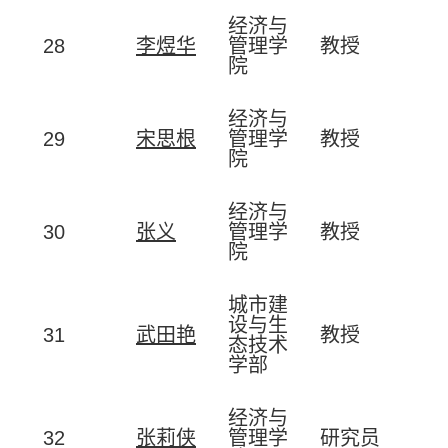
经济与
28
李煜华
管理学
教授
院
经济与
29
宋思根
管理学
教授
院
经济与
30
张义
管理学
教授
院
城市建
设与生
31
武田艳
教授
态技术
学部
经济与
32
张莉侠
管理学
研究员