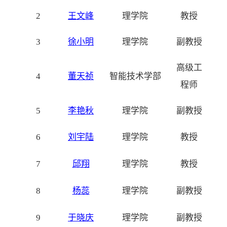
2
王文峰
理学院
教授
3
徐小明
理学院
副教授
高级工
4
董天祯
智能技术学部
程师
5
李艳秋
理学院
副教授
6
刘宇陆
理学院
教授
7
邱翔
理学院
教授
8
杨蕊
理学院
副教授
9
于晓庆
理学院
副教授