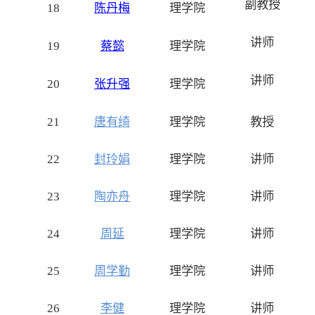
副教授
18
陈丹梅
理学院
讲师
19
蔡懿
理学院
讲师
20
张升强
理学院
21
唐有绮
理学院
教授
22
封玲娟
理学院
讲师
23
陶亦舟
理学院
讲师
24
周延
理学院
讲师
25
周学勤
理学院
讲师
26
李健
理学院
讲师