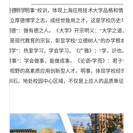
“明德 明学 明事”校训，体现上海应用技术大学品格和
立厚德博学之志，成经世致用之才，这是学校历史与传
“明德”：做有德之人。《大学》开宗明义：“大学之道，
是现代教育的宗旨，彰显学校“立德树人”的办学根本。
“明学”：热爱学习，学会学习。《广雅》：“学，识也。
“明事”：学会做事，能做成事。《论语•学而》：君子
视野的高素质应用创新型人才。明事，体现学校经世致
校训石，地处校园中心区域，不仅是上应人的品质象征，