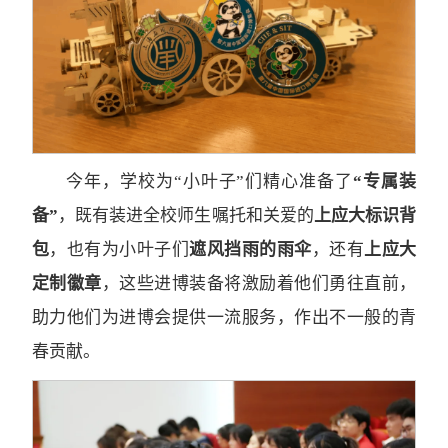
今年，学校为“小叶子”们精心准备了
“专属装
备”
，既有装进全校师生嘱托和关爱的
上应大标识背
包
，也有为小叶子们
遮风挡雨的
雨伞
，还有
上应大
定制徽章
，这些进博装备将激励着他们勇往直前，
助力他们为进博会提供一流服务，作出不一般的青
春贡献。