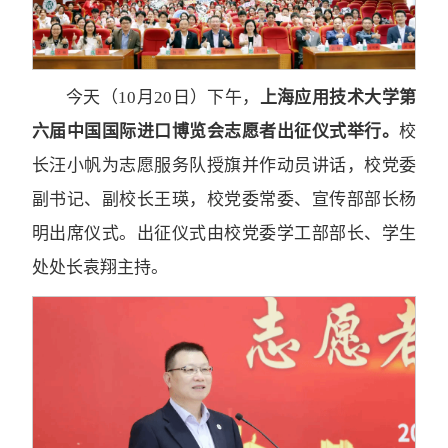
今天（10月20日）下午，
上海应用技术大学第
六届中国国际进口博览会志愿者出征仪式举行。
校
长汪小帆为志愿服务队授旗并作动员讲话，校党委
副书记、副校长王瑛，校党委常委、宣传部部长杨
明出席仪式。出征仪式由校党委学工部部长、学生
处处长袁翔主持。