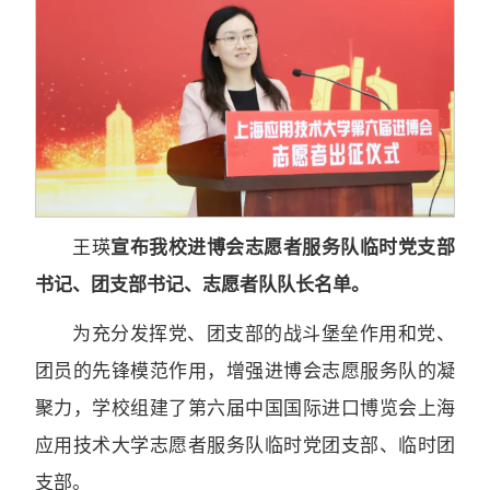
王瑛
宣布我校进博会志愿者服务队临时党支部
书记、团支部书记、志愿者队队长名单。
为充分发挥党、团支部的战斗堡垒作用和党、
团员的先锋模范作用，增强进博会志愿服务队的凝
聚力，学校组建了第六届中国国际进口博览会上海
应用技术大学志愿者服务队临时党团支部、临时团
支部。