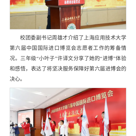
校团委副书记周雄才介绍了上海应用技术大学
第六届中国国际进口博览会志愿者工作的筹备情
况。三年级“小叶子”许译文分享了她的“进博”体验
和感悟，表达了将坚决服务保障好第六届进博会的
决心。