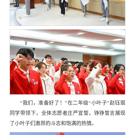
“我们，准备好了！”在二年级“小叶子”赵钰琨
同学带领下，全体志愿者庄严宣誓，铮铮誓言展现
了小叶子们激昂的斗志和饱满的热情。