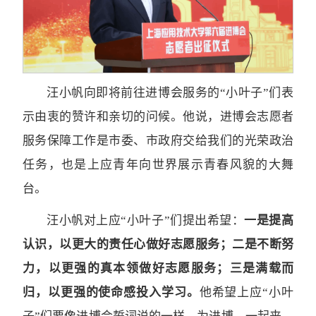
汪小帆向即将前往进博会服务的“小叶子”们表
示由衷的赞许和亲切的问候。他说，进博会志愿者
服务保障工作是市委、市政府交给我们的光荣政治
任务，也是上应青年向世界展示青春风貌的大舞
台。
汪小帆对上应“小叶子”们提出希望：
一是提高
认识，以更大的责任心做好志愿服务；二是不断努
力，以更强的真本领做好志愿服务；三是满载而
归，以更强的使命感投入学习。
他希望上应“小叶