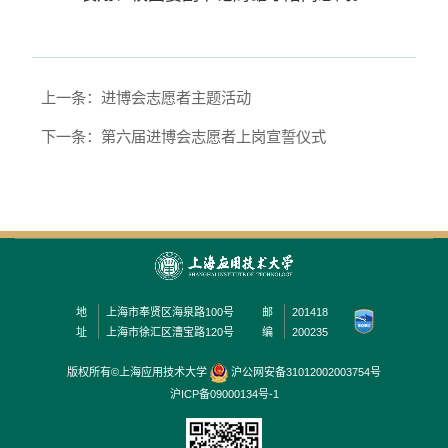
上一条：进博会志愿者主题活动
下一条：第六届进博会志愿者上岗宣誓仪式
地
上海市奉贤区海泉路100号
邮
201418
址
上海市徐汇区漕宝路120号
编
200235
版权所有©上海应用技术大学
沪公网安备31012002003754号
沪ICP备09000134号-1