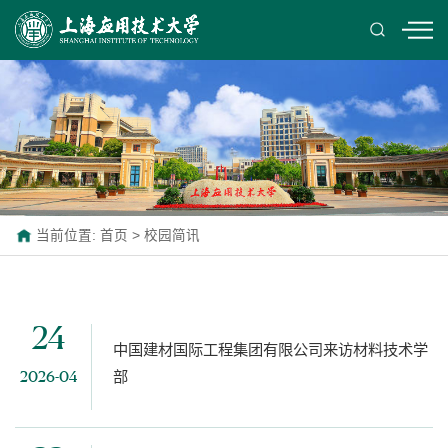
当前位置:
首页
>
校园简讯
24
中国建材国际工程集团有限公司来访材料技术学
部
2026-04