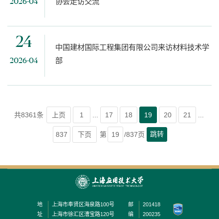
协会走访交流
2026-04
24
中国建材国际工程集团有限公司来访材料技术学
部
2026-04
共8361条
上页
1
...
17
18
19
20
21
...
跳转
837
下页
第
/837页
地
上海市奉贤区海泉路100号
邮
201418
址
上海市徐汇区漕宝路120号
编
200235