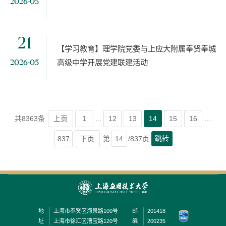
2026-05
21
【学习教育】理学院党委与上应大附属奉贤奉城
高级中学开展党建联建活动
2026-05
共8363条
上页
1
...
12
13
14
15
16
...
跳转
837
下页
第
/837页
地
上海市奉贤区海泉路100号
邮
201418
址
上海市徐汇区漕宝路120号
编
200235