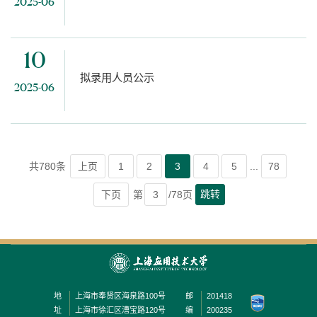
2025-06
10
拟录用人员公示
2025-06
共780条
上页
1
2
3
4
5
...
78
跳转
下页
第
/78页
地
上海市奉贤区海泉路100号
邮
201418
址
上海市徐汇区漕宝路120号
编
200235