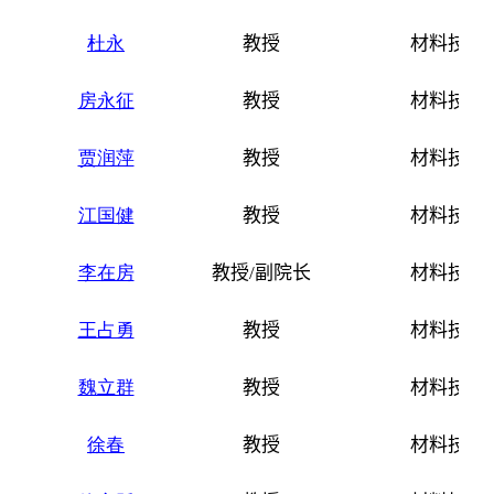
杜永
教授
材料技术
房永征
教授
材料技术
贾润萍
教授
材料技术
江国健
教授
材料技术
李在房
教授
/
副院长
材料技术
王占勇
教授
材料技术
魏立群
教授
材料技术
徐春
教授
材料技术