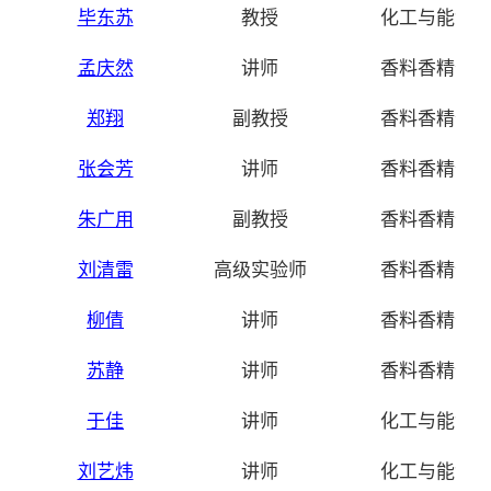
毕东苏
教授
化工与能源
孟庆然
讲师
香料香精化
郑翔
副教授
香料香精化
张会芳
讲师
香料香精化
朱
广用
副教授
香料香精化
刘清雷
高级实验师
香料香精化
柳倩
讲师
香料香精化
苏静
讲师
香料香精化
于佳
讲师
化工与能源
刘艺炜
讲师
化工与能源