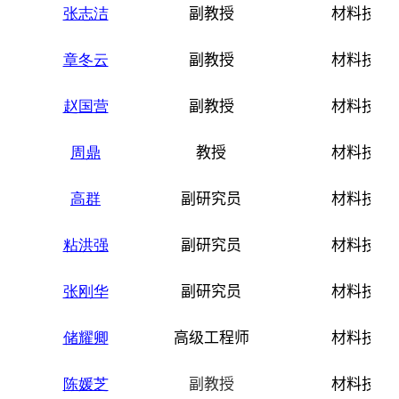
张志洁
副教授
材料技术
章冬云
副教授
材料技术
赵国营
副教授
材料技术
周鼎
教授
材料技术
高群
副研究员
材料技术
粘洪强
副研究员
材料技术
张刚华
副研究员
材料技术
储耀卿
高级工程师
材料技术
陈媛芝
副教授
材料技术