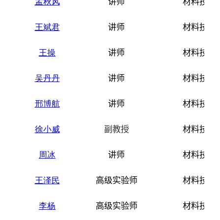
孟秋风
讲师
材料技术
王斌君
讲师
材料技术
王操
讲师
材料技术
吴丹丹
讲师
材料技术
邢博航
讲师
材料技术
徐小威
副教授
材料技术
周冰
讲师
材料技术
王泽民
高级实验师
材料技术
李杨
高级实验师
材料技术