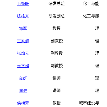
毛锋旺
研发总监
化工与能源
练雄东
研发副总
化工与能源
邹军
教授
理学
王凤超
副教授
理学
张灿云
副教授
理学
吴文娟
副教授
理学
金妍
讲师
理学
陈进
讲师
理学
侯梅芳
教授
城市建设与生