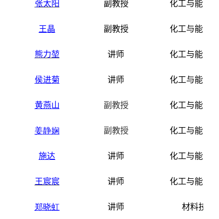
张太阳
副教授
化工与能源
王晶
副教授
化工与能源
熊力堃
讲师
化工与能源
侯进菊
讲师
化工与能源
黄燕山
副教授
化工与能源
姜静娴
副教授
化工与能源
施达
讲师
化工与能源
王宸宸
讲师
化工与能源
郑晓虹
讲师
材料技术