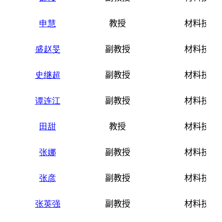
申慧
教授
材料技术
盛赵旻
副教授
材料技术
史继超
副教授
材料技术
谭连江
副教授
材料技术
田甜
教授
材料技术
张娜
副教授
材料技术
张彦
副教授
材料技术
张英强
副教授
材料技术