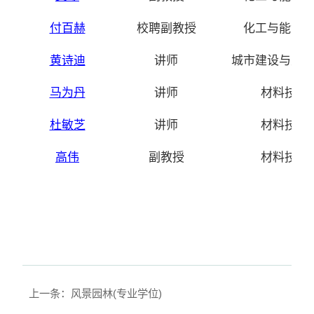
付百赫
校聘副教授
化工与能源
黄诗迪
讲师
城市建设与生
马为丹
讲师
材料技术
杜敏芝
讲师
材料技术
高伟
副教授
材料技术
上一条：风景园林(专业学位)