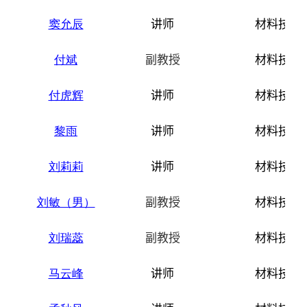
窦允辰
讲师
材料技术
付斌
副教授
材料技术
付虎辉
讲师
材料技术
黎雨
讲师
材料技术
刘莉莉
讲师
材料技术
刘敏（男）
副教授
材料技术
刘瑞蕊
副教授
材料技术
马云峰
讲师
材料技术