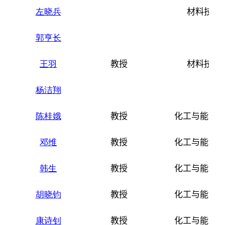
左晓兵
材料技术
郭亨长
王羽
教授
材料技术
杨洁翔
陈桂娥
教授
化工与能源
邓维
教授
化工与能源
韩生
教授
化工与能源
胡晓钧
教授
化工与能源
康诗钊
教授
化工与能源