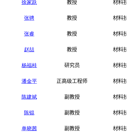
徐家跃
教授
材料技术
张骋
教授
材料技术
张睿
教授
材料技术
赵喆
教授
材料技术
杨福桂
研究员
材料技术
潘金平
正高级工程师
材料技术
陈建斌
副教授
材料技术
陈锟
副教授
材料技术
单晓茜
副教授
材料技术