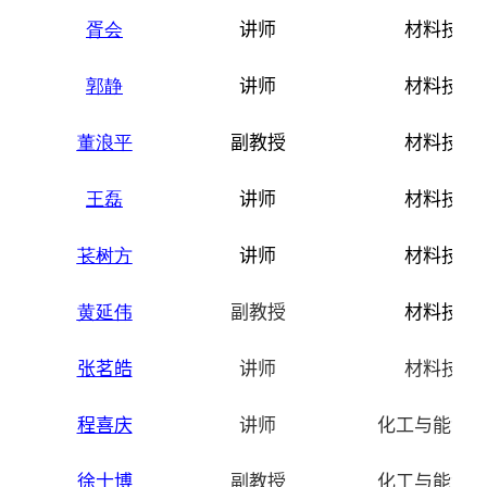
胥会
讲师
材料技术
郭静
讲师
材料技术
董浪平
副教授
材料技术
王磊
讲师
材料技术
苌树方
讲师
材料技术
黄延伟
副教授
材料技术
张茗皓
讲师
材料技术
程喜庆
讲师
化工与能源
徐士博
副教授
化工与能源