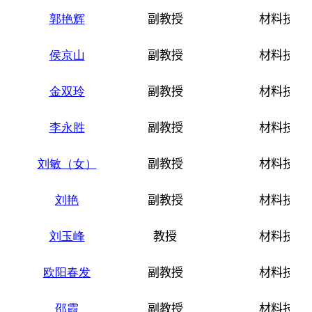
郭艳辉
副教授
材料技术
侯京山
副教授
材料技术
金双玲
副教授
材料技术
李永胜
副教授
材料技术
刘敏（女）
副教授
材料技术
刘艳
副教授
材料技术
刘玉峰
教授
材料技术
欧阳春发
副教授
材料技术
邵霞
副教授
材料技术